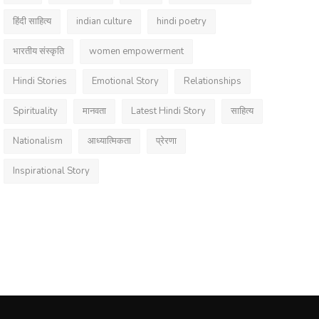
हिंदी साहित्य
indian culture
hindi poetry
भारतीय संस्कृति
women empowerment
Hindi Stories
Emotional Story
Relationships
Spirituality
मानवता
Latest Hindi Story
साहित्य
Nationalism
आध्यात्मिकता
प्रेरणा
Inspirational Story