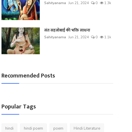
Sahityanama
Jun 21, 2024
0
1.3k
संत सहजोबाई की भक्ति साधना
Sahityanama
Jun 21, 2024
0
1.1k
Recommended Posts
Popular Tags
hindi
hindi poem
poem
Hindi Literature