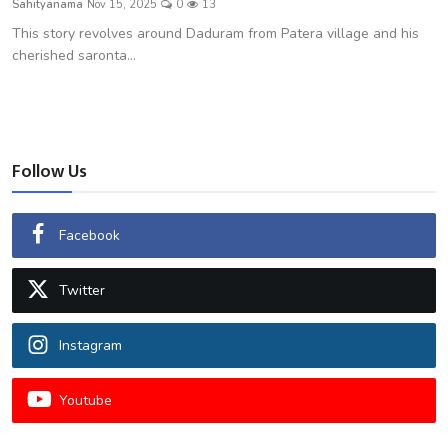
Sahityanama
Nov 15, 2025
0
13
शख्सियत
This story revolves around Daduram from Patera village and his
cherished saronta...
धरोहर
यात्रावृत्तांत
उपन्यास
Follow Us
सिनेमा
Facebook
शायरी
Twitter
ग़ज़ल
Instagram
Youtube