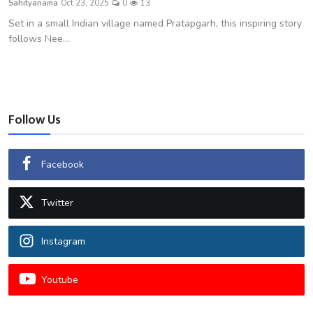
Sahityanama
Oct 23, 2025
0
13
शख्सियत
Set in a small Indian village named Pratapgarh, this inspiring story
follows Nee...
धरोहर
यात्रावृत्तांत
उपन्यास
Follow Us
सिनेमा
Facebook
शायरी
Twitter
ग़ज़ल
Instagram
Youtube