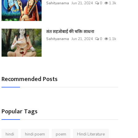
Sahityanama
Jun 21, 2024
0
1.3k
संत सहजोबाई की भक्ति साधना
Sahityanama
Jun 21, 2024
0
1.1k
Recommended Posts
Popular Tags
hindi
hindi poem
poem
Hindi Literature