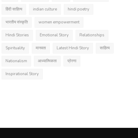
हिंदी साहित्य
indian culture
hindi poetry
भारतीय संस्कृति
women empowerment
Hindi Stories
Emotional Story
Relationships
Spirituality
मानवता
Latest Hindi Story
साहित्य
Nationalism
आध्यात्मिकता
प्रेरणा
Inspirational Story