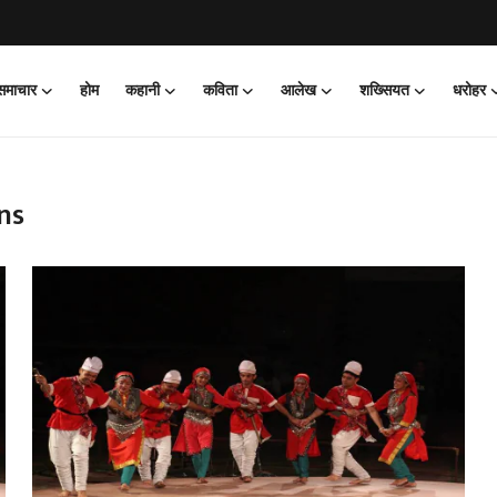
 समाचार
होम
कहानी
कविता
आलेख
शख्सियत
धरोहर
ns