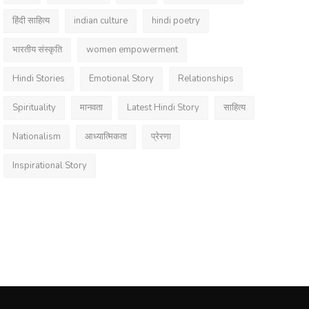
हिंदी साहित्य
indian culture
hindi poetry
भारतीय संस्कृति
women empowerment
Hindi Stories
Emotional Story
Relationships
Spirituality
मानवता
Latest Hindi Story
साहित्य
Nationalism
आध्यात्मिकता
प्रेरणा
Inspirational Story