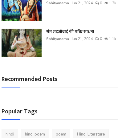
Sahityanama
Jun 21, 2024
0
1.3k
संत सहजोबाई की भक्ति साधना
Sahityanama
Jun 21, 2024
0
1.1k
Recommended Posts
Popular Tags
hindi
hindi poem
poem
Hindi Literature