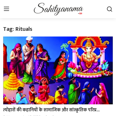
Tag: Rituals
Login
Register
स्वतंत्रता सेनानी
साहित्य समाचार
होम
कहानी
कविता
आलेख
त्योहारों की कहानियों के सामाजिक और सांस्कृतिक परिप्र...