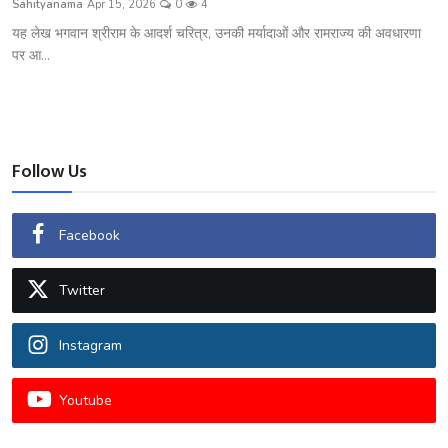
Sahityanama
Apr 15, 2026
0
4
शख्सियत
यह लेख भगवान श्रीराम के आदर्श चरित्र, उनकी मर्यादाओं और रामराज्य की अवधारणा
पर आ...
धरोहर
यात्रावृत्तांत
उपन्यास
Follow Us
सिनेमा
Facebook
शायरी
Twitter
ग़ज़ल
Instagram
Youtube