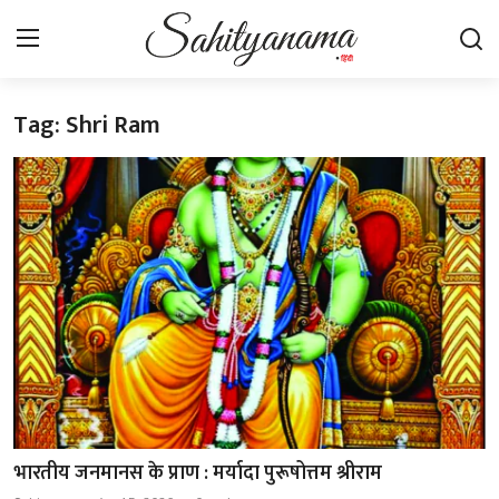
Tag: Shri Ram
Login
Register
स्वतंत्रता सेनानी
साहित्य समाचार
होम
कहानी
कविता
आलेख
भारतीय जनमानस के प्राण : मर्यादा पुरूषोत्तम श्रीराम