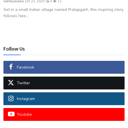
Sahityanama
Oct 23, 2025
0
13
शख्सियत
Set in a small Indian village named Pratapgarh, this inspiring story
follows Nee...
धरोहर
यात्रावृत्तांत
उपन्यास
Follow Us
सिनेमा
Facebook
शायरी
Twitter
ग़ज़ल
Instagram
Youtube