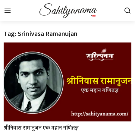
Tag: Srinivasa Ramanujan
Login
Register
स्वतंत्रता सेनानी
साहित्य समाचार
होम
कहानी
कविता
आलेख
श्रीनिवास रामानुजन एक महान गणितज्ञ