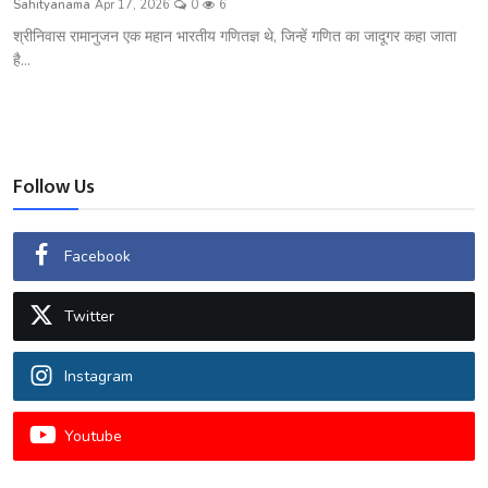
Sahityanama
Apr 17, 2026
0
6
शख्सियत
श्रीनिवास रामानुजन एक महान भारतीय गणितज्ञ थे, जिन्हें गणित का जादूगर कहा जाता
है...
धरोहर
यात्रावृत्तांत
उपन्यास
Follow Us
सिनेमा
Facebook
शायरी
Twitter
ग़ज़ल
Instagram
Youtube