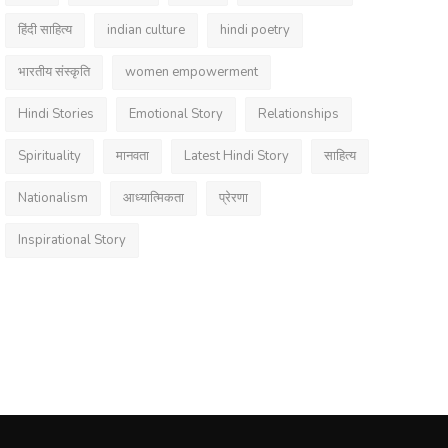
हिंदी साहित्य
indian culture
hindi poetry
भारतीय संस्कृति
women empowerment
Hindi Stories
Emotional Story
Relationships
Spirituality
मानवता
Latest Hindi Story
साहित्य
Nationalism
आध्यात्मिकता
प्रेरणा
Inspirational Story