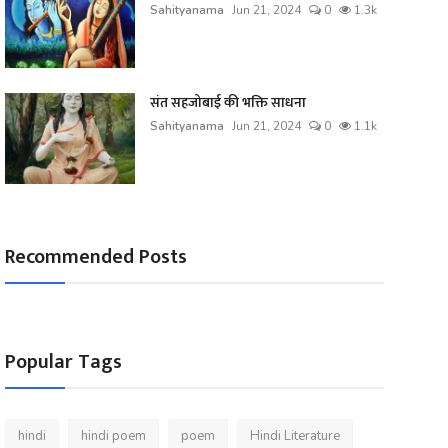
Sahityanama
Jun 21, 2024
0
1.3k
संत सहजोबाई की भक्ति साधना
Sahityanama
Jun 21, 2024
0
1.1k
Recommended Posts
Popular Tags
hindi
hindi poem
poem
Hindi Literature