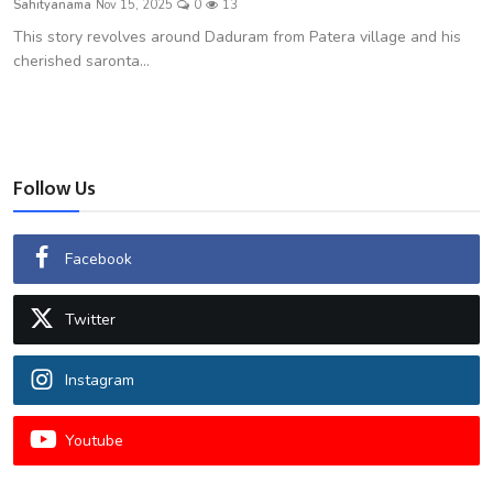
Sahityanama
Nov 15, 2025
0
13
शख्सियत
This story revolves around Daduram from Patera village and his
cherished saronta...
धरोहर
यात्रावृत्तांत
उपन्यास
Follow Us
सिनेमा
Facebook
शायरी
Twitter
ग़ज़ल
Instagram
Youtube