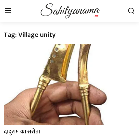
Tag: Village unity
Login
Register
स्वतंत्रता सेनानी
साहित्य समाचार
होम
कहानी
कविता
आलेख
दादूराम का सरोंता