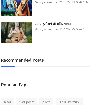
Sahityanama
Jun 21, 2024
0
1.3k
संत सहजोबाई की भक्ति साधना
Sahityanama
Jun 21, 2024
0
1.1k
Recommended Posts
Popular Tags
hindi
hindi poem
poem
Hindi Literature