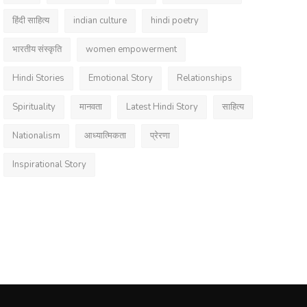
हिंदी साहित्य
indian culture
hindi poetry
भारतीय संस्कृति
women empowerment
Hindi Stories
Emotional Story
Relationships
Spirituality
मानवता
Latest Hindi Story
साहित्य
Nationalism
आध्यात्मिकता
प्रेरणा
Inspirational Story