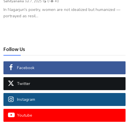
Sahityanama
Jul 7, 2025
0
40
शख्सियत
In Nagarjun's poetry, women are not idealized but humanized —
portrayed as resil...
धरोहर
यात्रावृत्तांत
उपन्यास
Follow Us
सिनेमा
Facebook
शायरी
Twitter
ग़ज़ल
Instagram
Youtube