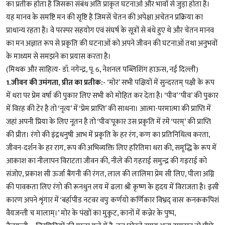
का प्रतीक होता है जिसका संबंध अति प्राकृत घटनाओं और भावों से जुड़ा होता है।
यह मानव के समष्टि मन की सृष्टि है जिमसें चेतन की अपेक्षा अचेतन प्रक्रिया का
प्राधान्य रहता है। वे परस्पर सहयोग एवं संघर्ष के सूत्रों से बंधे हुए थे और चेतन मानव
का मन अज्ञात रूप से प्रकृति की घटनाओं को अपने जीवन की घटनाओं तथा अनुभवों
के माध्यम से समझने का प्रयास करता है।
(मिथक और साहित्य- डॉ. नगेन्द्र, पृ. 6, नेशनल पब्लिशिंग हाऊस, नई दिल्ली)
1.जीवन की उमंगता, प्रीत का प्रतीक:-
‘मोर’ सभी पक्षियों में सुन्दरतम् पक्षी के रूप
में धरा पर प्रेम वर्षा की पुकार लिए सभी को मोहित कर देता है। ‘पीव’ ‘पीव’ की पुकार
में विरह की टेर है तो ‘नृत्य’ में ‘प्रेम प्राप्ति’ की साधना। आत्मा-परमात्मा की प्राप्ति में
जहां अपनी प्रिया के लिए नूतन है तो ‘पीव’पूकार उस प्रकृति में रमे ‘परम्’ की प्राप्ति
की प्रीत। रंगो की इंद्रधनुषी आभ में प्रकृति के हर रंग, कण का प्रतिनिधित्व करता,
जीवन-दर्शन के हर राग, रूप की अभिव्यक्ति लिए हरितिमा धरा की, समृद्धि के रूप में
आकाश का नीलापन विराटता जीवन की, नीले की गहराई समुन्द्र की गइराई को
संजोए, प्रकाश सी ऊर्जा बैंगनी की रंगत, लाल की लालिमा प्रेम सी लिए, पीला अग्नि
की पावकता लिए रंगो की रूनधुन लय में ढला श्री कृष्ण के हृदय में विराजता है। इसी
कारण अपने शृंगार में ‘बर्हापीड नटवर वपुः कर्णयो कर्णिकार विभ्रद् वासः कनककपिशं
वैयजन्ती च मालाम्।’ मोर के पंखों का मुकुट, कानों में कन्नेर के पुष्प,