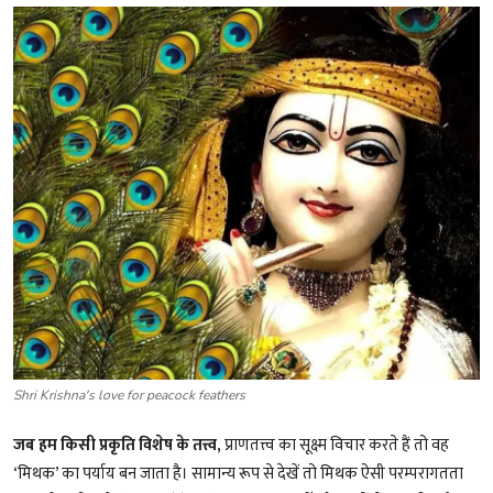
शख्सियत
धरोहर
यात्रावृत्तांत
उपन्यास
सिनेमा
शायरी
ग़ज़ल
Shri Krishna's love for peacock feathers
जब हम किसी प्रकृति विशेष के तत्त्व,
प्राणतत्त्व का सूक्ष्म विचार करते हैं तो वह
‘मिथक’ का पर्याय बन जाता है। सामान्य रूप से देखें तो मिथक ऐसी परम्परागतता