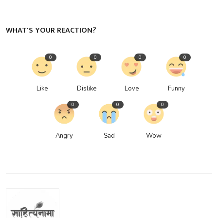
WHAT'S YOUR REACTION?
0
0
0
0
Like
Dislike
Love
Funny
0
0
0
Angry
Sad
Wow