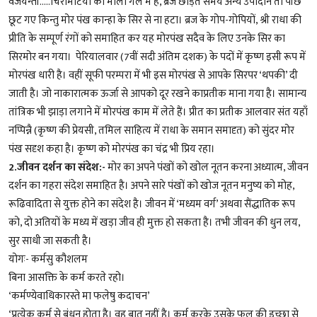
वैजयन्ती.....चिरमिटियों की माला गले में है, ब्रज छोड़ते समय अन्य उपादान तो पीछे
छूट गए किन्तु मोर पंख कान्हा के सिर से ना हटा। ब्रज के गोप-गोपियों, श्री राधा की
प्रीति के सम्पूर्ण रंगों को समाहित कर यह मोरपंख सदैव के लिए उनके सिर का
सिरमोर बन गया। पेरियालवार (7वीं सदी अंतिम दशक) के पदों में कृष्ण इसी रूप में
मोरपंख धारी है। वहीं सूफी परम्परा में भी इस मोरपंख से आपके सिरपर ‘थपकी’ दी
जाती है। जो नाकारात्मक ऊर्जा से आपको दूर रखने काप्रतीक माना गया है। सामान्य
तांत्रिक भी झाड़ा लगाने में मोरपंख काम में लेते हैं। प्रीत का प्रतीक आलवार संत यहाँ
नप्पिन्नै (कृष्ण की प्रेयसी, तमिल साहित्य में राधा के समान समादृत) को सुंदर मोर
पंख सदृश कहा है। कृष्ण को मोरपंख का चंद्र भी प्रिय रहा।
2.जीवन दर्शन का संदेश:-
मोर का अपने पंखों को खोल नूतन करना अध्यात्म, जीवन
दर्शन का गहरा संदेश समाहित है। अपने सारे पंखों को खोज नूतन मनुष्य को मोह,
रूढिवादिता से युक्त होने का संदेश है। जीवन में ‘मध्यम वर्ग’ अथवा सैंद्धातिक रूप
को, दो अतियों के मध्य में खड़ा जीव ही मुक्त हो सकता है। तभी जीवन की धुन लय,
सुर साधी जा सकती है।
योगः- कर्मसु कौशलम
बिना आसक्ति के कर्म करते रहो।
‘कर्मण्येवाधिकारस्ते मा फलेषु कदाचन’
‘प्रत्येक कर्म से बंधन होता है। वह बात नहीं है। कर्म करके उसके फल की इच्छा से