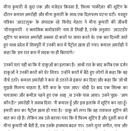
मीना कुमारी से जुदा एक और मजेदार किस्सा है, फ़िल्म `पाकीज़ा' की शूटिंग के
दौरान कमाल अमरोही और मीना कुमारी के साथ एक दिलचस्प घटना घटी। मशहूर
पत्रिका `आउटलुक' के संपादक रहे विनोद मेहता ने मीना कुमारी की जीवनी
`मीनाकुमारी - ए क्लासिक बायोग्राफ़ी' नाम से लिखी है, उनके अनुसार- `आउटडोर
शूटिंग पर कमाल अमरोही अक्सर दो कारों पर जाया करते थे। एक बार दिल्ली जाते
हुए मध्य प्रदेश में शिवपुरी में उनकी कार में पैट्रोल ख़त्म हो गया। कमाल अमरोही ने
कहा कि `हम रात कार में सड़क पर ही बिताएंगे।'
उनको पता नहीं था कि ये डाकुओं का इलाका है। आधी रात के बाद करीब एक दर्जन
डाकुओं ने उनकी कारों को घेर लिया। उन्होंने कारों में बैठे हुए लोगों से कहा कि वह
नीचे उतरें। कमाल अमरोही ने कार से उतरने से इंकार कर दिया और कहा कि `जो भी
मुझसे मिलना चाहता है, मेरी कार के पास आए।' थोड़ी देर बाद एक सिल्क का
पायजामा और कमीज़ पहने हुए एक शख््स उनके पास आया। उसने पूछा- `आप
कौन हैं?' अमरोही ने जवाब दिया- `मैं कमाल हूँ और इस इलाके में शूटिंग कर रहा हूँ।
हमारी कार का पैट्रोल ख़त्म हो गया है।' डाकू को लगा कि वह रायफ़ल शूटिंग की
बात कर रहे हैं। लेकिन जब उसे बताया गया कि ये फ़िल्म शूटिंग है और दूसरी कार में
मीना कुमारी भी बैठी हैं, तब उसके हावभाव बदल गए। उसने तुरंत संगीत, नाच और