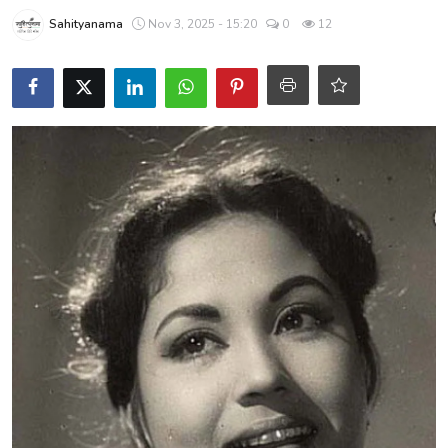
शख्सियत
Sahityanama
Nov 3, 2025 - 15:20
0
12
धरोहर
यात्रावृत्तांत
उपन्यास
सिनेमा
शायरी
ग़ज़ल