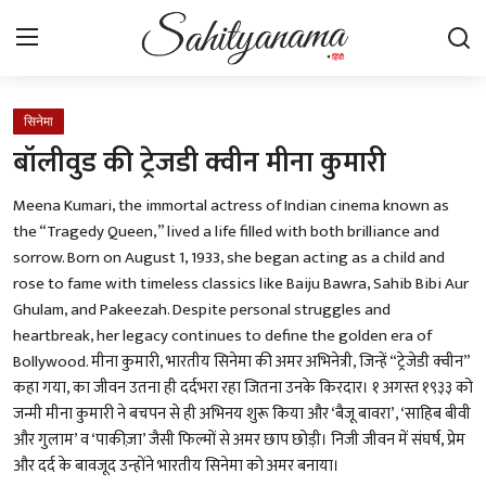
Login
Register
सिनेमा
बॉलीवुड की ट्रेजडी क्वीन मीना कुमारी
स्वतंत्रता सेनानी
Meena Kumari, the immortal actress of Indian cinema known as
the “Tragedy Queen,” lived a life filled with both brilliance and
साहित्य समाचार
sorrow. Born on August 1, 1933, she began acting as a child and
rose to fame with timeless classics like Baiju Bawra, Sahib Bibi Aur
होम
Ghulam, and Pakeezah. Despite personal struggles and
heartbreak, her legacy continues to define the golden era of
कहानी
Bollywood. मीना कुमारी, भारतीय सिनेमा की अमर अभिनेत्री, जिन्हें “ट्रेजेडी क्वीन”
कहा गया, का जीवन उतना ही दर्दभरा रहा जितना उनके किरदार। १ अगस्त १९३३ को
कविता
जन्मी मीना कुमारी ने बचपन से ही अभिनय शुरू किया और ‘बैजू बावरा’, ‘साहिब बीवी
और गुलाम’ व ‘पाकीज़ा’ जैसी फिल्मों से अमर छाप छोड़ी। निजी जीवन में संघर्ष, प्रेम
आलेख
और दर्द के बावजूद उन्होंने भारतीय सिनेमा को अमर बनाया।