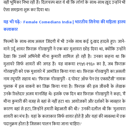
वही भूमिका निभा रही हैं। दिलचस्प बात ये थी कि लोगों के साथ-साथ ख़ुद उन्होंने भी
ऐसा समझना शुरू कर दिया था।
यह भी पढ़े:- Female Comedians India | भारतीय सिनेमा की महिला हास्य
कलाकार
फिल्मों के साथ-साथ असल जिंदगी में भी उनके साथ कई दु:खद हादसे हुए। जाने-
माने उर्दू शायर फ़िराक़ गोरखपुरी ने एक बार मुशायरा छोड़ दिया था, क्योंकि उन्होंने
देखा कि उसमें अभिनेत्री मीना कुमारी शामिल हो रही हैं। उनका कहना था कि
मुशायरे सिर्फ शायरों की जगह हैं। यह वाकया १९५९-१९६० का है, जब फ़िराक़
गोरखपुरी को एक मुशायरे में आमंत्रित किया गया था। फ़िराक़ गोरखपुरी का असली
नाम रघुपति सहाय था। ‘फिराक गोरखपुरी - द पोयट ऑफ पेन एंड एक्सटैसी’ नामक
पुस्तक में इस वाकये का जिक्र किया गया है। फ़िराक़ की इस जीवनी के लेखक
उनके रिश्तेदार अजय मानसिंह थे। इसके एक दिन बार फ़िराक़ गोरखपुरी ने कहा, `मैं
मीना कुमारी की वजह से वहां से नहीं हटा था। आयोजकों और दर्शकों के व्यवहार के
कारण वहां से हटा, जिन्होंने हमारी बेइज्जती की थी।' उनकी दलील थी कि `मुशायरा
शायरी का मंच है। यहां के कलाकार सिर्फ शायर होते हैं और यहां की व्यवस्था में एक
पदानुक्रम होता है जिसका पालन किया जाना चाहिए।'