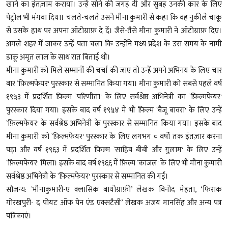
खाने का इंतज़ाम कराया। उन्हें सोने की जगह दी और सुबह उनकी कार के लिए
पेट्रोल भी मंगवा दिया। चलते-चलते उसने मीना कुमारी से कहा कि वह नुकीले चाकू
से उसके हाथ पर अपना ऑटोग्राफ़ दे दें। जैसे-तैसे मीना कुमारी ने ऑटोग्राफ़ दिए।
अगले शहर में जाकर उन्हें पता चला कि उन्होंने मध्य प्रदेश के उस समय के नामी
डाकू अमृत लाल के साथ रात बिताई थी।
मीना कुमारी को मिले सम्मानों की चर्चा की जाए तो उन्हें अपने अभिनय के लिए चार
बार `फ़िल्मफेयर' पुरस्कार से सम्मानित किया गया। मीना कुमारी को सबसे पहले वर्ष
१९५३ में प्रदर्शित फ़िल्म `परिणीता' के लिए सर्वश्रेष्ठ अभिनेत्री का `फ़िल्मफेयर'
पुरस्कार दिया गया। इसके बाद वर्ष १९५४ में भी फ़िल्म `बैजू बावरा' के लिए उन्हें
`फ़िल्मफेयर' के सर्वश्रेष्ठ अभिनेत्री के पुरस्कार से सम्मानित किया गया। इसके बाद
मीना कुमारी को `फ़िल्मफेयर' पुरस्कार के लिए लगभग ८ वर्षों तक इंतज़ार करना
पड़ा और वर्ष १९६३ में प्रदर्शित फ़िल्म `साहिब बीबी और ग़ुलाम' के लिए उन्हें
`फ़िल्मफेयर' मिला। इसके बाद वर्ष १९६६ में फ़िल्म `काजल' के लिए भी मीना कुमारी
सर्वश्रेष्ठ अभिनेत्री के `फ़िल्मफेयर' पुरस्कार से सम्मानित की गईं।
सौजन्य: `मीनाकुमारी-ए क्लासिक बायोग्राफ़ी’ लेखक विनोद मेहता, ‘फिराक
गोरखपुरी- द पोयट ऑफ पेन एंड एक्सटैसी’ लेखक अजय मानसिंह और अन्य पत्र
पत्रिकाएं।