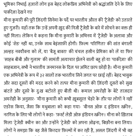
भूमिका निभाई: हज़ारों लोग इस बेहद लोकप्रिय अभिनेत्री को श्रद्धांजलि देने के लिए
पाकीज़ा देखने गए
मीना कुमारी की पूरी ज़िंदगी सिनेमा के पर्दे पर भारतीय औरत की `ट्रैजेडी' को उतारते
हुए गुज़री। यहाँ तक कि उन्हें अपनी ख़ुद की निजी ट्रैजेडी के बारे में सोचने का वक्त ही
नहीं मिला। लेकिन ये कहना कि मीना कुमारी के अभिनय में `ट्रैजेडी' के अलावा और
कोई `शेड' नहीं था, उनके साथ बेइंसाफ़ी होगी। फ़िल्म 'परिणिता' की शांत बंगाली
अल्हड़ नवयौवना को लें, या `बैजू बावरा' की चंचल हसीन प्रेमिका को लें या फिर
`साहब बीबी और गुलाम' की सामंती अत्याचार झेलने वाली बहू हो या `पाकीज़ा' की
साहबजान, सभी ने भारतीय जनमानस के दिल पर अमिट छाप छोड़ी है। मीना कुमारी
एक अभिनेत्री के रूप में ३२ सालों तक भारतीय सिने जगत पर छाई रहीं। बेहद भावुक
और सदा दूसरों की मदद करने को तत्पर मीना कुमारी की ज़िंदगी दूसरों को सुख
बांटते और दूसरे के दु:ख बटोरते हुए बीती थी। कमाल अमरोही के बेटे ताजदार
अमरोही के अनुसार- `मीना कुमारी को कभी ख़ूबसूरत चेहरे के तौर पर लोगों ने नहीं
एडरेस किया, जैसा कि मधुबाला को कहा गया- `वीनस ऑफ़ द इंडियन स्क्रीन',
नरगिस के लिए भी लोगों ने कहा- `फ़र्स्ट लेडी ऑफ़ इंडियन स्क्रीन'। मीना को ख़िताब
मिला `ट्रेजेडी क्वीन' का और उन्होंने `ट्रेजेडी' को अपना ओढ़ना, बिछौना बना लिया।
लोगों ने समझा कि वह जैसे किरदार फ़िल्मों में कर रही हैं, असल ज़िंदगी में भी वह