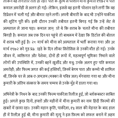
लेकिन वह लगातार रोती ही रहीं। पति के जुल्म से परेशान मीना कुमारी १९७२ में पति
कमाल अमरोही से अलग हो गईं। लेकिन, इससे वह इतनी परेशान रहने लगीं कि वह
डिप्रेशन में चली गईं और बीमार रहने लगीं। अपनी बीमारी के बाद भी उन्होंने पाकीजा
की शूटिंग पूरी की। इसी दौरान उनकी तबीयत इतनी बिगड़ गई कि उन्हें सेट से
अस्पताल ले जाना पड़ा। कमाल जान्ाते थे कि शराब के चलते मीना की तबीयत
बिगड़ी है। कमाल जब एक दिन घर पहुंचे तो बाथरूम में देखा कि डिटॉल की बोतल
में शराब भरी हुई है। २८ मार्च को मीना को अस्पताल में भर्ती कराया गया और ३१
मार्च १९७२ को गुड प्रâाइडे के दिन लीवर सिरोसिस से उनकी मौत हो गई। उनके
जीवन में, व्यक्तिगत और पेशेवर, दोनों ही रूपों में, महत्वपूर्ण भूमिका निभाने वाले
लोगों की उपस्थिति में, उनकी बहनें खुर्शीद और मधु; उनके अलग हुए पति कमाल
अमरोही; और फिल्म जगत की कई हस्तियाँ, जिनमें बेगम पारा और कम्मो भी शामिल
थीं, जिनके घर से आब-ए-ज़मज़म (मक्का से पवित्र जल) मँगवाया गया था और मीना
कुमारी के अंतिम संस्कार के समय चम्मच से उनके मुँह में डाला गया था।
अभिनेत्री के निधन के बाद उनकी फिल्म पाकीजा रिलीज हुई, जो ब्लॉकबस्टर साबित
हुई। अगले कुछ दिनों, ह़फ्तों और महीनों में मीना कुमारी का नाम हिंदी फ़िल्मों की
खबरों में छाया रहा। उनकी महान कृति, पाकीज़ा, १५ साल की मेहनत के बाद हाल
ही में रिलीज़ हुई थी; मीना कुमारी की मृत्यु ने इस फ़िल्म को सफल बनाने में अहम