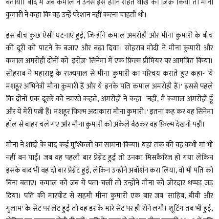
बताया। बाद में जब कमाल ने उनसे इस हानि रहित धोखे का ज़िक्र किया तो मीना
कुमारी ने कहा कि वह उन्हें परेशान नहीं करना चाहती थीं।
इस बीच कुछ ऐसी घटनाएं हुईं, जिन्होंने कमाल अमरोही और मीना कुमारी के बीच
की दूरी को पाटने के बजाए और बढ़ा दिया। सोहराब मोदी ने मीना कुमारी और
कमाल अमरोही दोनों को `इरोज़' सिनेमा में एक फ़िल्म प्रीमियर पर आमंत्रित किया।
सोहराब ने महाराष्ट्र के राज्यपाल से मीना कुमारी का परिचय कराते हुए कहा- `ये
मशहूर अभिनेत्री मीना कुमारी हैं और ये इनके पति कमाल अमरोही हैं।' इससे पहले
कि दोनों एक-दूसरे को नमस्ते कहते, अमरोही ने कहा- `नहीं, मैं कमाल अमरोही हूँ
और ये मेरी पत्नी हैं। मशहूर फ़िल्म अदाकारा मीना कुमारी।' इतना कह कर वह सिनेमा
हॉल से बाहर चले गए और मीना कुमारी को अकेले बैठकर वह फ़िल्म देखनी पड़ी।
मीना ने शादी के बाद कई मुश्किलों का सामना किया। यहां तक की वह कभी मां भी
नहीं बन पाईं। जब वह पहली बार प्रेग्नेंट हुईं तो उनका मिसकैरिज हो गया लेकिन
इसके बाद भी वह दो बार प्रेग्नेंट हुईं, लेकिन उन्होंने अबॉर्शन करा लिया, वो भी पति को
बिना बताए। कमाल को जब ये पता चली तो उन्होंने मीना को जोरदार थप्पड़ जड़
दिया। पति की मारपीट से सहमी मीना कुमारी एक बार जब `साहिब, बीवी और
गुलाम' के सेट पर लेट हुईं तो वह डर के मारे सेट पर ही रोने लगीं। शूटिंग तब भी हुई,