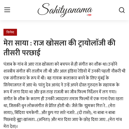
Login
Register
सिनेमा
मेरा साया : राज खोसला की ट्रायोलाॅजी की
स्वतंत्रता सेनानी
तीसरी परछाई
साहित्य समाचार
पंजाब के गांव से आए राज खोसला को बचपन से ही संगीत का शौक था।उन्होंने
शास्त्रीय संगीत की तालीम ली थी और आल इंडिया रेडियो में उनकी पहली नौकरी भी
होम
एक संगीतकार के रूप में थी। वह गायक कलाकार बनने के लिए मुंबई के
सिनेमाजगत में आए थे। परंतु देव आनंद ने उन्हें अपने दोस्त गुरुदत्त के सहायक के
कहानी
रूप में लगा दिया था और इस तरह राजजी का जीव फिल्म निर्देशन में लग गया।
संगीत के शौक के कारण ही उनकी ज्यादातर तमाम फिल्मों में एक गाना ऐसा रहता
कविता
था, जिसकी धुन लोकसंगीत से प्रेरित होती थी। जैसे कि 'झुमका गिरा रे... (मेरा
साया), बिंदिया चमकेगी...और छुप गए सारे नजारे...(दो रास्ते), ना बाबा न बाबा
आलेख
पिछवाड़े बुड्ढा खांसता...(अनिता) और मार दिया जाए के छोड़ दिया जाए...(मेरा गांव
मेरा देश)।