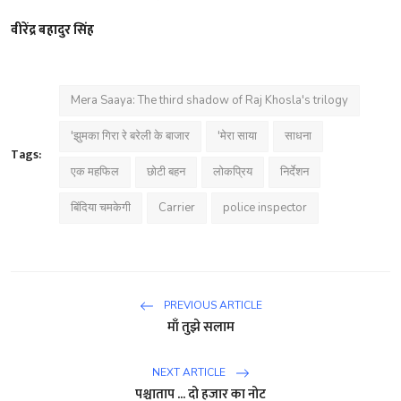
वीरेंद्र बहादुर सिंह
Mera Saaya: The third shadow of Raj Khosla's trilogy
'झुमका गिरा रे बरेली के बाजार
'मेरा साया
साधना
Tags:
एक महफिल
छोटी बहन
लोकप्रिय
निर्देशन
बिंदिया चमकेगी
Carrier
police inspector
PREVIOUS ARTICLE
माँ तुझे सलाम
NEXT ARTICLE
पश्चाताप ... दो हजार का नोट