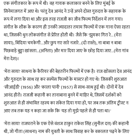
एक संगीतकार के रूप में थी। वह गायक कलाकार बनने के लिए मुंबई के
सिनेमाजगत में आए थे। परंतु देव आनंद ने उन्हें अपने दोस्त गुरुदत्त के सहायक के
रूप में लगा दिया था और इस तरह राजजी का जीव फिल्म निर्देशन में लग गया।
संगीत के शौक के कारण ही उनकी ज्यादातर तमाम फिल्मों में एक गाना ऐसा रहता
था, जिसकी धुन लोकसंगीत से प्रेरित होती थी। जैसे कि 'झुमका गिरा रे... (मेरा
साया), बिंदिया चमकेगी...और छुप गए सारे नजारे...(दो रास्ते), ना बाबा न बाबा
पिछवाड़े बुड्ढा खांसता...(अनिता) और मार दिया जाए के छोड़ दिया जाए...(मेरा गांव
मेरा देश)।
'मेरा साया' साधना के कैरियर की बेहतरीन फिल्मों में एक है। राज खोसला देव आनंद
और गुरुदत्त के साथ रह कर सस्पेंस फिल्मों के मास्टर हो गए थे। जिसकी शुरुआत
'सीआईडी' (1956) और 'काला पानी' (1957) से साथ-साथ हुई थी। दोनों में देव
आनंद हीरो। राजजी कहानी का तानाबाना बुनने में माहिर थे, जिसमें दर्शकों को
शुरुआत से ही संभावित रहस्य का संकेत दिया गया हो, पर जब तक अंतिम ट्वीस्ट न
आए तब तक यह न कहा जा सके कि 'यह तो मुझे पहले से ही पता था।'
'मेरा साया' राजघराने के एक ऐसे वंशज ठाकुर राकेश सिंह (सुनील दत्त) की कहानी
थी, जो गीता (साधना) नाम की युवती के साथ विवाह कर के वकालत पढ़ने के लिए