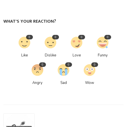
WHAT'S YOUR REACTION?
0
0
0
0
Like
Dislike
Love
Funny
0
0
0
Angry
Sad
Wow