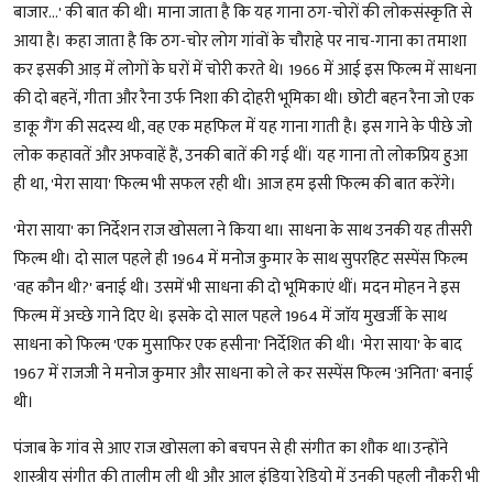
बाजार...' की बात की थी। माना जाता है कि यह गाना ठग-चोरों की लोकसंस्कृति से
आया है। कहा जाता है कि ठग-चोर लोग गांवों के चौराहे पर नाच-गाना का तमाशा
कर इसकी आड़ में लोगों के घरों में चोरी करते थे। 1966 में आई इस फिल्म में साधना
की दो बहनें, गीता और रैना उर्फ निशा की दोहरी भूमिका थी। छोटी बहन रैना जो एक
डाकू गैंग की सदस्य थी, वह एक महफिल में यह गाना गाती है। इस गाने के पीछे जो
लोक कहावतें और अफवाहें हैं, उनकी बातें की गई थीं। यह गाना तो लोकप्रिय हुआ
ही था, 'मेरा साया' फिल्म भी सफल रही थी। आज हम इसी फिल्म की बात करेंगे।
'मेरा साया' का निर्देशन राज खोसला ने किया था। साधना के साथ उनकी यह तीसरी
फिल्म थी। दो साल पहले ही 1964 में मनोज कुमार के साथ सुपरहिट सस्पेंस फिल्म
'वह कौन थी?' बनाई थी। उसमें भी साधना की दो भूमिकाएं थीं। मदन मोहन ने इस
फिल्म में अच्छे गाने दिए थे। इसके दो साल पहले 1964 में जाॅय मुखर्जी के साथ
साधना को फिल्म 'एक मुसाफिर एक हसीना' निर्देशित की थी। 'मेरा साया' के बाद
1967 में राजजी ने मनोज कुमार और साधना को ले कर सस्पेंस फिल्म 'अनिता' बनाई
थी।
पंजाब के गांव से आए राज खोसला को बचपन से ही संगीत का शौक था।उन्होंने
शास्त्रीय संगीत की तालीम ली थी और आल इंडिया रेडियो में उनकी पहली नौकरी भी