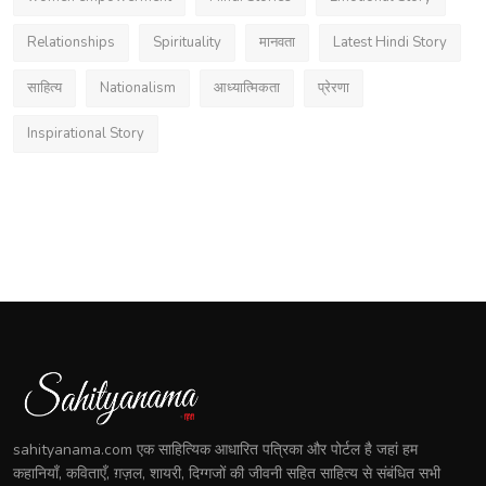
Relationships
Spirituality
मानवता
Latest Hindi Story
साहित्य
Nationalism
आध्यात्मिकता
प्रेरणा
Inspirational Story
sahityanama.com एक साहित्यिक आधारित पत्रिका और पोर्टल है जहां हम
कहानियाँ, कविताएँ, ग़ज़ल, शायरी, दिग्गजों की जीवनी सहित साहित्य से संबंधित सभी