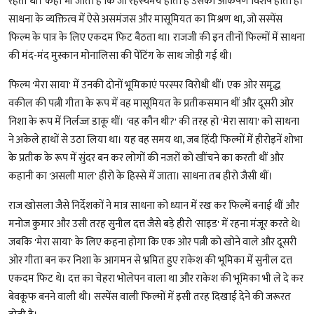
रहती थी। कहा भी जाता है कि जो रहस्यमय होता है उसका आकर्षण विशेष होता है।
साधना के व्यक्तित्व में ऐसे असमंजस और मासूमियत का मिश्रण था, जो सस्पेंस
फिल्म के पात्र के लिए एकदम फिट बैठता था। राजजी की इन तीनों फिल्मों में साधना
की मंद-मंद मुस्कान मोनालिसा की पेंटिंग के साथ जोड़ी गई थी।
फिल्म 'मेरा साया' में उनकी दोनों भूमिकाएं परस्पर विरोधी थीं। एक ओर समृद्ध
वकील की पत्नी गीता के रूप में वह मासूमियत के प्रतीकसमान थीं और दूसरी ओर
निशा के रूप में निर्लज्ज डाकू थीं। 'वह कौन थी?' की तरह हो 'मेरा साया' को साधना
ने अकेले हाथों से उठा लिया था। यह वह समय था, जब हिंदी फिल्मों में हीरोइनें शोभा
के प्रतीक के रूप में सुंदर बन कर लोगों की नजरों को खींचने का करती थीं और
कहानी का 'असली माल' हीरो के हिस्से में जाता। साधना तब हीरो जैसी थीं।
राज खोसला जैसे निर्देशकों ने मात्र साधना को ध्यान में रख कर फिल्में बनाई थीं और
मनोज कुमार और उसी तरह सुनील दत्त जैसे बड़े हीरो 'साइड' में रहना मंजूर करते थे।
जबकि 'मेरा साया' के लिए कहना होगा कि एक ओर पत्नी को खोने वाले और दूसरी
ओर गीता बन कर निशा के आगमन से भ्रमित हुए राकेश की भूमिका में सुनील दत्त
एकदम फिट थे। दत्त का चेहरा भोलेपन वाला था और राकेश की भूमिका भी ले दे कर
बेवकूफ बनने वाली थी। सस्पेंस वाली फिल्मों में इसी तरह दिखाई देने की जरूरत