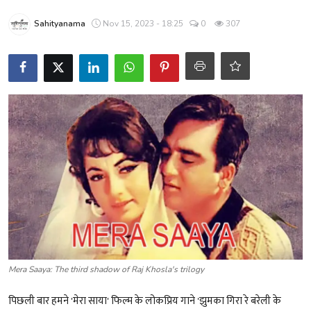
शख्सियत
Sahityanama
Nov 15, 2023 - 18:25
0
307
धरोहर
यात्रावृत्तांत
उपन्यास
सिनेमा
शायरी
ग़ज़ल
Mera Saaya: The third shadow of Raj Khosla's trilogy
पिछली बार हमने 'मेरा साया' फिल्म के लोकप्रिय गाने 'झुमका गिरा रे बरेली के