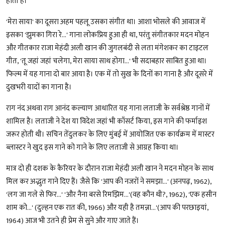
होती है।
'मेरा साया' का दूसरा अहम पहलू उसका संगीत था। आशा भोसले की आवाज में
इसका 'झुमका गिरा रे...' गाना लोकप्रिय हुआ ही था, परंतु संगीतकार मदन मोहन
और गीतकार राजा मेहंदी अली खान की जुगलबंदी से लता मंगेशकर का टाइटल
गीत, 'तू जहां जहां चलेगा, मेरा साया साथ होगा...' भी सदाबहार साबित हुआ था।
फिल्म में यह गाना दो बार आया है। एक में तो सुख के दिनों का गाना है और दूसरे में
दुखभरी यादों का गाना है।
राग नंद अथवा राग आनंद कल्याण आधारित यह गाना लताजी के सर्वश्रेष्ठ गानों में
शामिल है। लताजी ने देश या विदेश जहां भी काँसर्ट किया, इस गाने की फर्माइश
जरूर होती थी। सचिन तेंदुलकर के लिए मुंबई में आयोजित एक कार्यक्रम में मास्टर
ब्लास्टर ने खुद इस गाने को गाने के लिए लताजी से आग्रह किया था।
मात्र दो ही दशक के कैरियर के दौरान राजा मेहंदी अली खान ने मदन मोहन के साथ
मिल कर अद्भुत गाने दिए हैं। जैसे कि 'आप की नजरों ने समझा...' (अनपढ़, 1962),
'लग जा गले से फिर...' 'और नैना बरसे रिमझिम...'(वह कौन थी?, 1962), 'एक हसीन
शाम को...' (दुल्हन एक रात की, 1966) और यही है तमन्ना...'(आप की परछाइयां,
1964) आज भी उतने ही प्रेम से सुने और गाए जाते हैं।