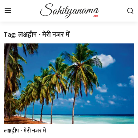
Tag: लक्षद्वीप - मेरी नजर में
Login
Register
स्वतंत्रता सेनानी
साहित्य समाचार
होम
कहानी
कविता
आलेख
लक्षद्वीप - मेरी नजर में