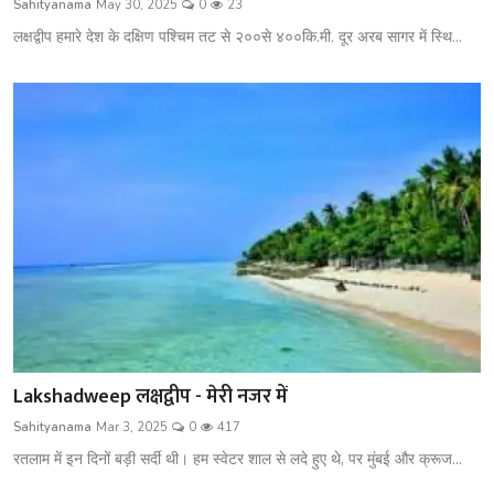
Sahityanama
May 30, 2025
0
23
शख्सियत
लक्षद्वीप हमारे देश के दक्षिण पश्चिम तट से २००से ४००कि.मी. दूर अरब सागर में स्थि...
धरोहर
यात्रावृत्तांत
उपन्यास
सिनेमा
शायरी
ग़ज़ल
Lakshadweep लक्षद्वीप - मेरी नजर में
Sahityanama
Mar 3, 2025
0
417
रतलाम में इन दिनों बड़ी सर्दी थी। हम स्वेटर शाल से लदे हुए थे, पर मुंबई और क्रूज...