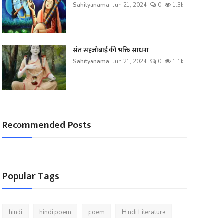
Sahityanama
Jun 21, 2024
0
1.3k
संत सहजोबाई की भक्ति साधना
Sahityanama
Jun 21, 2024
0
1.1k
Recommended Posts
Popular Tags
hindi
hindi poem
poem
Hindi Literature