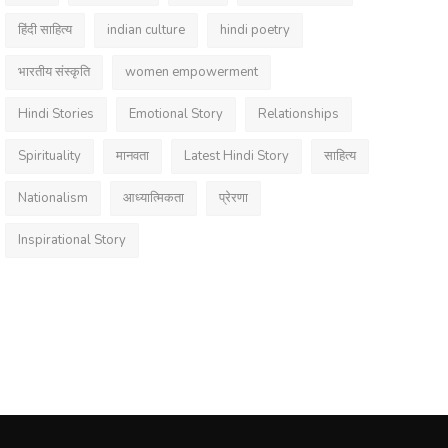
हिंदी साहित्य
indian culture
hindi poetry
भारतीय संस्कृति
women empowerment
Hindi Stories
Emotional Story
Relationships
Spirituality
मानवता
Latest Hindi Story
साहित्य
Nationalism
आध्यात्मिकता
प्रेरणा
Inspirational Story