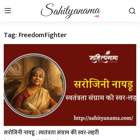
Tag: FreedomFighter
Login
Register
स्वतंत्रता सेनानी
साहित्य समाचार
होम
कहानी
कविता
आलेख
सरोजिनी नायडू : स्वतंत्रता संग्राम की स्वर-लहरी