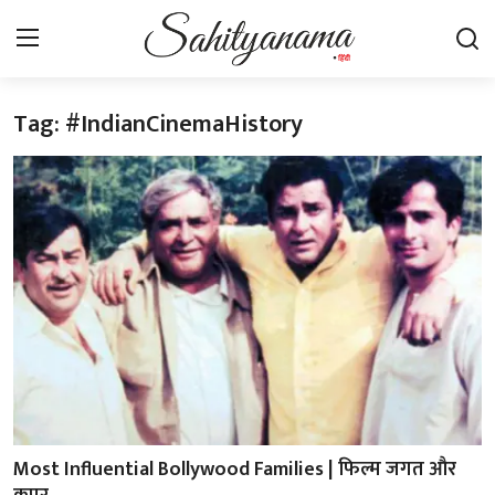
Tag: #IndianCinemaHistory
Login
Register
स्वतंत्रता सेनानी
साहित्य समाचार
होम
कहानी
कविता
आलेख
Most Influential Bollywood Families | फिल्म जगत और