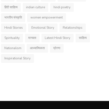
हिंदी साहित्य
indian culture
hindi poetry
भारतीय संस्कृति
women empowerment
Hindi Stories
Emotional Story
Relationships
Spirituality
मानवता
Latest Hindi Story
साहित्य
Nationalism
आध्यात्मिकता
प्रेरणा
Inspirational Story