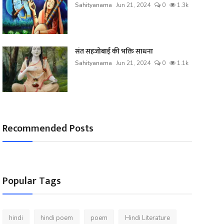
Sahityanama
Jun 21, 2024
0
1.3k
संत सहजोबाई की भक्ति साधना
Sahityanama
Jun 21, 2024
0
1.1k
Recommended Posts
Popular Tags
hindi
hindi poem
poem
Hindi Literature