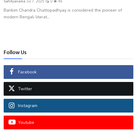
Sahityanama
Jul 7, 2025
0
46
शख्सियत
Bankim Chandra Chattopadhyay is considered the pioneer of
modern Bengali literat...
धरोहर
यात्रावृत्तांत
उपन्यास
Follow Us
सिनेमा
Facebook
शायरी
Twitter
ग़ज़ल
Instagram
Youtube