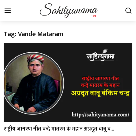
Tag: Vande Mataram
Login
Register
स्वतंत्रता सेनानी
साहित्य समाचार
होम
कहानी
कविता
आलेख
राष्ट्रीय जागरण गीत वन्दे मातरम के महान अग्रदूत बाबू ब...