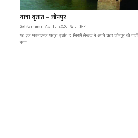
शख्सियत
यात्रा वृतांत – जौनपुर
धरोहर
Sahityanama
Apr 15, 2026
0
7
यात्रावृत्तांत
यह एक भावनात्मक यात्रा-वृत्तांत है, जिसमें लेखक ने अपने शहर जौनपुर की यादों
बचप...
उपन्यास
सिनेमा
शायरी
ग़ज़ल