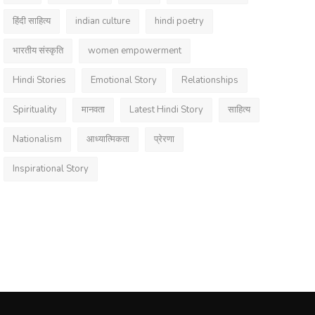
हिंदी साहित्य
indian culture
hindi poetry
भारतीय संस्कृति
women empowerment
Hindi Stories
Emotional Story
Relationships
Spirituality
मानवता
Latest Hindi Story
साहित्य
Nationalism
आध्यात्मिकता
प्रेरणा
Inspirational Story