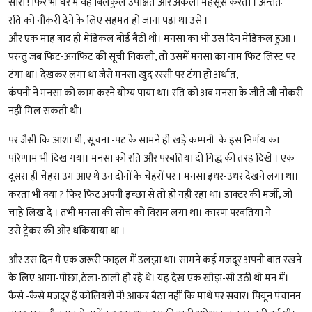
सारा ! फिर भी घर में वह बिलकुल उपेक्षित और अकेला महसूस करता । अन्ततः
रति को नौकरी देने के लिए सहमत हो जाना पड़ा था उसे ।
और एक माह बाद ही मेडिकल बोर्ड बैठी थी। मनसा का भी उस दिन मेडिकल हुआ ।
परन्तु जब फिट-अनफिट की सूची निकली, तो उसमें मनसा का नाम फिट लिस्ट पर
टंगा था। देखकर लगा था जैसे मनसा खुद रस्सी पर टंगा हो अर्थात,
कंपनी ने मनसा को काम करने योग्य पाया था। रति को अब मनसा के जीते जी नौकरी
नहीं मिल सकती थी।
पर जैसी कि आशा थी, सूचना -पट के सामने ही खड़े कम्पनी के इस निर्णय का
परिणाम भी दिख गया। मनसा को रति और परबतिया दो गिद्ध की तरह दिखे । एक
दूसरा ही चेहरा उग आए थे उन दोनों के चेहरों पर । मनसा इधर-उधर देखने लगा था।
करता भी क्या ? फिर फिट अपनी इच्छा से तो हो नहीं रहा था। डाक्टर की मर्जी, जो
चाहे लिख दे । तभी मनसा की सोच को विराम लगा था। कारण परबतिया ने
उसे ट्रेकर की ओर धकियाया था ।
और उस दिन मैं एक जरूरी फाइल में उलझा था। सामने कई मजदूर अपनी बात रखने
के लिए आगा-पीछा,ठेला-ठाली हो रहे थे। यह देख एक खीझ-सी उठी थी मन में।
कैसे -कैसे मजदूर हैं कोलियरी में! आकर बैठा नहीं कि माथे पर सवार। पियून पंचानन