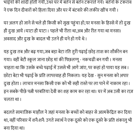
भाईयों की शादी होती गयी,उधर घर में बर्तन से बर्तन टकराते गये। बर्तनों के टकराव
ने एक दिन दीवारों को हिला दिया और घर में बंटवारे की लकीर खींच गयी ।
घर अलग हो जाने से भले ही किसी को सुख पहुंचा हो,पर मनसा के हिस्से में तो दुःख
ही दुःख आये ।घाटा ही घाटा । पहले भी रीता था,अब और रीत गया था मनसा।
अवसाद और दुःख के बादल भी उतने ही घने हो गये थे ।
यह दुःख तब और बढ़ गया,जब बड़ा बेटा रति तुरी पढ़ाई छोड़ ताश का शौकीन बन
गया। वहीं बेटी स्कूल जाना छोड़ मां की पिछलग्गू - नकचढी बन गयी । मनसा
चाहता था कि उसके बच्चे पढ़ाई में उससे भी आगे जांए, पर कहां हो पाया यह सब ।
छोटा बेटा भी पढ़ाई के प्रति लापरवाह ही निकला। यह देख - सुन मनसा को अपार
दुःख होता । लाचार मनसा किसी एक को भी सही रास्ते पर ला पाने में नाकाम रहा ।
इन सबके पीछे पत्नी परबतिया देवी का शह काम कर रहा था। घर में अब उसी का राज़
चलता था ।
बदलते सामाजिक माहौल ने जहां मनसा के बच्चों को बाहर से आत्मकेंद्रित कर दिया
था, वहीं परिवार में शनै:शनै: उगते स्वार्थ ने एक दूसरे को एक दूसरे के प्रति शंकालु भी
बना दिया था।