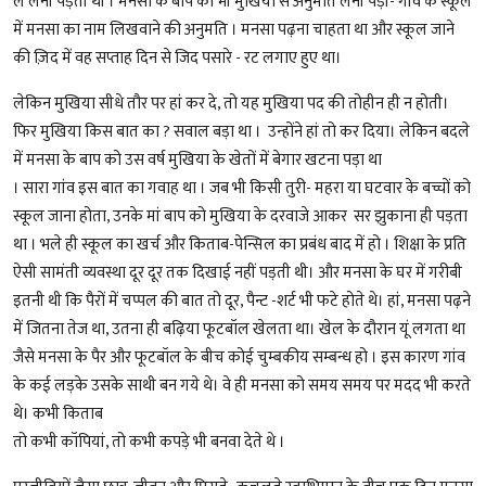
ले लेनी पड़ती थी । मनसा के बाप को भी मुखिया से अनुमति लेनी पड़ी- गांव के स्कूल
में मनसा का नाम लिखवाने की अनुमति । मनसा पढ़ना चाहता था और स्कूल जाने
की ज़िद में वह सप्ताह दिन से जिद पसारे - रट लगाए हुए था।
लेकिन मुखिया सीधे तौर पर हां कर दे, तो यह मुखिया पद की तोहीन ही न होती।
फिर मुखिया किस बात का ? सवाल बड़ा था । उन्होंने हां तो कर दिया। लेकिन बदले
में मनसा के बाप को उस वर्ष मुखिया के खेतों में बेगार खटना पड़ा था
। सारा गांव इस बात का गवाह था । जब भी किसी तुरी- महरा या घटवार के बच्चों को
स्कूल जाना होता, उनके मां बाप को मुखिया के दरवाजे आकर सर झुकाना ही पड़ता
था । भले ही स्कूल का खर्च और किताब-पेन्सिल का प्रबंध बाद में हो । शिक्षा के प्रति
ऐसी सामंती व्यवस्था दूर दूर तक दिखाई नहीं पड़ती थी। और मनसा के घर में गरीबी
इतनी थी कि पैरों में चप्पल की बात तो दूर, पैन्ट -शर्ट भी फटे होते थे। हां, मनसा पढ़ने
में जितना तेज था, उतना ही बढ़िया फूटबॉल खेलता था। खेल के दौरान यूं लगता था
जैसे मनसा के पैर और फूटबॉल के बीच कोई चुम्बकीय सम्बन्ध हो । इस कारण गांव
के कई लड़के उसके साथी बन गये थे। वे ही मनसा को समय समय पर मदद भी करते
थे। कभी किताब
तो कभी कॉपियां, तो कभी कपड़े भी बनवा देते थे ।