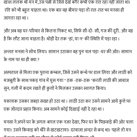
खाश ललक थी मन में,उस पत्नी से जिसे देखे बगैर कभी एक रात रहा नहीं जाता था।
रति को भी बहुत चाहता था। एक बार वह बीमार पड़ा तो रात-रात भर मनसा ही
जागता रहा था ।
और अब वह घर-परिवार से कितना निकट था, सिर्फ सौ-दो- सौ, गज की दूरी.. और वह
है कि लौट जाना चाहता है। थोड़ी देर तक "हां, या न" की स्थिति में पड़ा रहा ।
अन्ततः मनसा ने सोच लिया। सामान उठाकर वह पुनः चल पड़ा -घर की ओर। सामान
के नाम पर था ही क्या ?
अस्पताल से मिला एक पुराना कम्बल, जिसे उसने कन्धे पर डाल लिया और लाठी को
मजबूती के साथ पकड़ गांव में घुस गया " ठक -ठक-ठक "करती लाठी की आवाज
सुन, गली में कदम रखते ही कुत्तों ने मिलकर उसका स्वागत किया।
यकायक उसका जबड़ा सख्त हो उठा था । लाठी उठा कर उसने सामने आये कुत्ते पर
एक जोरदार प्रहार किया। अब सामने कोई दिखाई नहीं दे रहा था ।
मनसा ने अपने घर के अगल-बगल एक नजर देखा, फिर घर के पिछवाड़े की ओर चला
गया। उसने किवाड़ को धीरे से खटखटाया। दरवाजा अन्दर से बन्द था। पहले तो मन