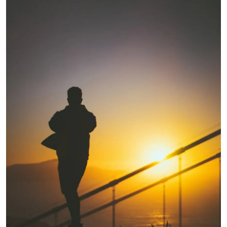
शख्सियत
धरोहर
यात्रावृत्तांत
उपन्यास
सिनेमा
शायरी
ग़ज़ल