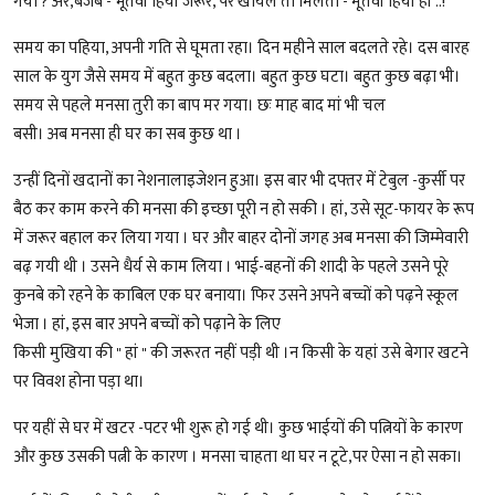
गया ? अरे,बजेबे - भूतवां हियां जरूर, पर खायल तो मिलतो - मूतवां हियां ही ..!"
समय का पहिया, अपनी गति से घूमता रहा। दिन महीने साल बदलते रहे। दस बारह
साल के युग जैसे समय में बहुत कुछ बदला। बहुत कुछ घटा। बहुत कुछ बढ़ा भी।
समय से पहले मनसा तुरी का बाप मर गया। छः माह बाद मां भी चल
बसी। अब मनसा ही घर का सब कुछ था ।
उन्हीं दिनों खदानों का नेशनालाइजेशन हुआ। इस बार भी दफ्तर में टेबुल -कुर्सी पर
बैठ कर काम करने की मनसा की इच्छा पूरी न हो सकी । हां, उसे सूट-फायर के रूप
में जरूर बहाल कर लिया गया । घर और बाहर दोनों जगह अब मनसा की जिम्मेवारी
बढ़ गयी थी । उसने धैर्य से काम लिया । भाई-बहनों की शादी के पहले उसने पूरे
कुनबे को रहने के काबिल एक घर बनाया। फिर उसने अपने बच्चों को पढ़ने स्कूल
भेजा । हां, इस बार अपने बच्चों को पढ़ाने के लिए
किसी मुखिया की " हां " की जरूरत नहीं पड़ी थी ।न किसी के यहां उसे बेगार खटने
पर विवश होना पड़ा था।
पर यहीं से घर में खटर -पटर भी शुरू हो गई थी। कुछ भाईयों की पत्नियों के कारण
और कुछ उसकी पत्नी के कारण । मनसा चाहता था घर न टूटे,पर ऐसा न हो सका।