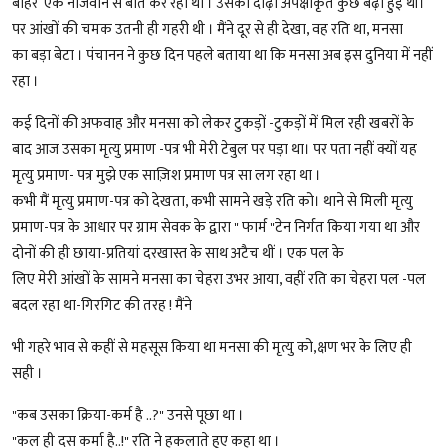
बाहर एक नौजवान से बातें कर रहा था । उसकी दाढ़ी अपेक्षाकृत कुछ बढ़ी हुई थी।
पर आंखों की चमक उतनी ही गहरी थी । मैंने दूर से ही देखा, वह रति था, मनसा
का बड़ा बेटा । पंचानन ने कुछ दिन पहले बताया था कि मनसा अब इस दुनिया में नहीं
रहा ।
कई दिनों की अफवाह और मनसा को लेकर टुकड़ों -टुकड़ों में मिल रही खबरों के
बाद आज उसका मृत्यु प्रमाण -पत्र भी मेरी टेबुल पर पड़ा था। पर पता नहीं क्यों यह
मृत्यु प्रमाण- पत्र मुझे एक साज़िश प्रमाण पत्र सा लग रहा था ।
कभी मैं मृत्यु प्रमाण-पत्र को देखता, कभी सामने खड़े रति को। थाने से मिली मृत्यु
प्रमाण-पत्र के आधार पर ग्राम सेवक के द्वारा " फार्म "टेन निर्गत किया गया था और
दोनों की ही छाया-प्रतियां दरखास्त के साथ अटैच थीं । एक पल के
लिए मेरी आंखों के सामने मनसा का चेहरा उभर आया, वहीं रति का चेहरा पल -पल
बदल रहा था-गिरगिट की तरह ! मैंने
भी गहरे भाव से कहीं से महसूस किया था मनसा की मृत्यु को,क्षण भर के लिए ही
सही ।
"कब उसका क्रिया-कर्म है ..?" उनसे पूछा था ।
"कल ही दस कर्मा है..!" रति ने हकलाते हुए कहा था ।