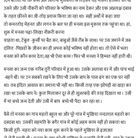
दिन बताया था कि कैसे और कितनी मुश्किलों से लड़कर यह नौकरी हासिल की थी
उसने और उसी नौकरी को परिवार के भविष्य का नाम देकर और एक अप्रत्यक्ष दबाव
के तहत छीनने का जी-तोड़ प्रयास किया जा रहा था। सही अर्थों में कहा जाए
तो कमरतोड़ मेहनत और लगन के बल पर ही मनसा इस मुकाम तक पहुंचा था। हां,
शुरू में मनसा पढ़ा-लिखा नौकरी करना
चाहता था, टेबुल -कुर्सी पर बैठ कर, बाबुओं जैसे रौब के साथ। पर उस जमाने में जब
दलित -पिछडों के जीवन का ही अपना कोई भविष्य नहीं होता था। तो ऐसे में भला
मनसा को कौन काम देता,वह भी ऐसा काम ! फिर भी मनसा ने हिम्मत नहीं हारी थी।
मनसा का जन्म एक गरीब तुरी परिवार में हुआ था। उसके अलावा घर में और पांच भाई
-बहनें थीं। पर उन सबको रखने के लिए भी उसके बाप के पास ढंग का एक घर नहीं
था। तब इंदिरा आवास का जमाना भी नहीं था। किसी तरह एक झोपड़ी सा खड़ा कर
रखा था उसके बाप ने। कुल मिलाकर दूर से ही सूअरबाड़े की तरह दिखता था । उसी
में मां बच्चे जन्म देती और उसी में बाप बच्चे भी पैदा कर रहा था ।
वैसे तो मनसा का गांव महतो बहुल था और पूरे गांव में मुखिया नन्दलाल महतो का
दबदबा था। उसकी सहमति के बगैर गांव में कोई अहम काम नहीं हो सकता था।
किसी तुरी- महरा को नया काम शुरू करने के पहले मुखिया से इजाजत