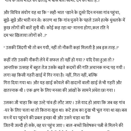
"गांव के शिव मंदिर की ढलाई में बीस बोरी सीमेंट देने की बात है..!"
और विचित्र संयोग यह था कि " सही-भात "खाने के दूसरे दिन मनसा गांव पहुंचा,
बूझे-बूझे और भारी मन से। कारण था कि गांव घुसने के पहले उसने हल्के धुंधलके में
कुछ लोगों की बातें सुनी थीं। कोई कह रहा था" मानना होगा,कल रति ने
दम भर खिलाया लोगों को ..!"
" उसकी जिंदगी भी तो बन गयी, नहीं तो नौकरी कहां मिलती है अब इस तरह..!"
कहीं रति उसकी नौकरी लेने में सफल तो नहीं हो गया ? यदि ऐसा हुआ तो ?
आन्तरिक उत्साह में बहुत तेज उसके बढ़ते कदमों की गति अचानक मन्द पड़ गयी ।
लगा वह किसी गहरी खाई में गिर गया है। नहीं, गिरा नहीं, बल्कि
गिरा दिया गया था। और यह खाई कोयले की खदानों वाली खाई से भी गहरी और
खतरनाक थी । एक क्षण के लिए मनसा की आंखों के सामने अंधेरा छा गया ।
उसका जी चाहा कि वह उल्टे पांव ही लौट जाए । उसे याद हो आया कि जब वह गांव
-घर के लिए चला था तो कितना खुश था। कटे हाथ का दुःख भी भूल गया था वह।बस
मन में घर पहुंचने की प्रबल इच्छा थी और उसने चाहा था कि
जितनी जल्दी हो सके, वह घर पहुंच जाए । बाल-बच्चों विशेषकर पत्नी से मिलने की