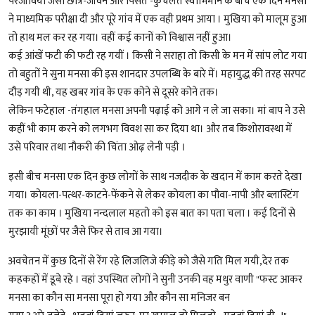
परजीवियों जैसा छात्र-जीवन और पिसते -कुचलते स्वाभिमान के बीच एक दिन मनसा
ने माध्यमिक परीक्षा दी और पूरे गांव में एक वही प्रथम आया । मुखिया को मालूम हुआ
तो हाथ मल कर रह गया। वहीं कई कानों को विश्वास नहीं हुआ।
कई आंखें फटी की फटी रह गयीं । किसी ने सराहा तो किसी के मन में सांप लोट गया
तो बहुतों ने सुना मनसा की इस शानदार उपलब्धि के बारे में। महायुद्ध की तरह सरपट
दौड़ गयी थी, यह खबर गांव के एक कोने से दूसरे कोने तक।
लेकिन फटेहाल -तंगहाल मनसा अपनी पढ़ाई को आगे न ले जा सका। मां बाप ने उसे
कहीं भी काम करने को लगभग विवश सा कर दिया था। और तब किशोरावस्था में
उसे परिवार तथा नौकरी की चिंता ओढ़ लेनी पड़ी ।
इसी बीच मनसा एक दिन कुछ लोगों के साथ नजदीक के खदान में काम करते देखा
गया। कोयला-पत्थर-काटने-फेंकने से लेकर कोयला का पौवा-नापी और ब्लास्टिंग
तक का काम । मुखिया नन्दलाल महतो को इस बात का पता चला । कई दिनों से
मुरझायी मूंछों पर जैसे फिर से ताव आ गया।
अवचेतन में कुछ दिनों से रेंग रहे लिजलिजे कीड़े को जैसे गति मिल गयी,देर तक
कहकहों में डूबे रहे । वहां उपस्थित लोगों ने सुनी उनकी वह मधुर वाणी "फस्ट आकर
मनसा का कौन सा मनसा पूरा हो गया और कौन सा मनिजर बन