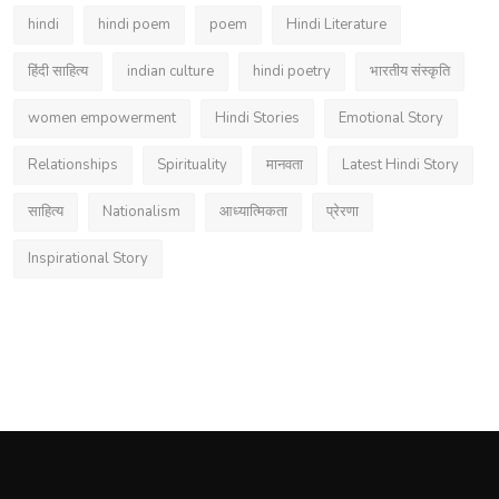
hindi
hindi poem
poem
Hindi Literature
हिंदी साहित्य
indian culture
hindi poetry
भारतीय संस्कृति
women empowerment
Hindi Stories
Emotional Story
Relationships
Spirituality
मानवता
Latest Hindi Story
साहित्य
Nationalism
आध्यात्मिकता
प्रेरणा
Inspirational Story