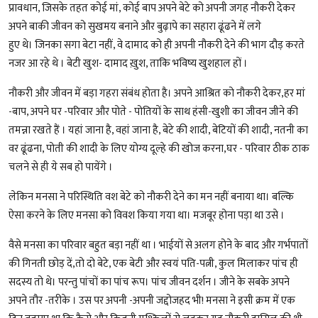
प्रावधान, जिसके तहत कोई मां, कोई बाप अपने बेटे को अपनी जगह नौकरी देकर
अपने बाकी जीवन को सुखमय बनाने और बुढ़ापे का सहारा ढूंढने में लगे
हुए थे। जिनका सगा बेटा नहीं, वे दामाद को ही अपनी नौकरी देने की भाग दौड़ करते
नजर आ रहे थे । बेटी खुश- दामाद ख़ुश, ताकि भविष्य खुशहाल हों ।
नौकरी और जीवन में बड़ा गहरा संबंध होता है। अपने आश्रित को नौकरी देकर,हर मां
-बाप, अपने घर -परिवार और पोते - पोतियों के साथ हंसी-खुशी का जीवन जीने की
तमन्ना रखते हैं । यहां जाना है, वहां जाना है, बेटे की शादी, बेटियों की शादी, नतनी का
वर ढूंढना, पोती की शादी के लिए योग्य दूल्हे की खोज करना,घर - परिवार ठीक ठाक
चलने से ही ये सब हो पायेंगे ।
लेकिन मनसा ने परिस्थिति वश बेटे को नौकरी देने का मन नहीं बनाया था। बल्कि
ऐसा करने के लिए मनसा को विवश किया गया था। मजबूर होना पड़ा था उसे ।
वैसे मनसा का परिवार बहुत बड़ा नहीं था । भाईयों से अलग होने के बाद और गर्भपातों
की गिनती छोड़ दें,तो दो बेटे, एक बेटी और स्वयं पति-पत्नी, कुल मिलाकर पांच ही
सदस्य तो थे। परन्तु पांचों का पांच रूप। पांच जीवन दर्शन । जीने के सबके अपने
अपने तौर -तरीके । उस पर अपनी -अपनी जद्दोजहद भी! मनसा ने इसी क्रम में एक