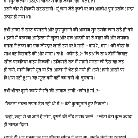
में मधुर कल्पना उठी,पर भीतर से कोई जवाब नहीं मिला, तो
उसने जोर से सिकरी खटखटायी। यूं लगा जैसे कुत्तों पर का आक्रोश पुनः उसके अन्दर
उत्पन्न हो गया था।
तभी अन्दर से खाट चरमराने और फुसफुसाने की आवाज सुन उसके कान खड़े हो गये
। इतने में दरवाजा आहिस्ता से खुला और एक आदमी घर से बाहर की ओर लपका।
मनसा ने लफा कर एक जोरदार लाठी उस पर दे मारी, " बाप रे,..मरा..!"की चीख के
साथ वह पिछवाड़े की ओर भागा । तभी -"कौन है..?" के प्रश्न के साथ दोनों किवाड़
खोल परबतिया बाहर निकली । उजियारी रात में सामने मनसा को देख वह जड़
हो गयी, मानो किसी भूत या प्रेत-आत्मा से भेंट हो गयी हो ।उसे अपनी आंखों पर
विश्वास नहीं हुआ। वह मूरत बनी वहीं जम गयी थी-चुपचाप ।
तभी भीतर दूसरे कमरे से रति की आवाज आयी-"कौन है मां..?"
"कितना अच्छा सपना देख रही थी मैं..!" बेटी कुनमुनाते हुए निकली ।
"कहां, कहां से आ जाते है लोग, दूसरों की नींद खराब करने..।"छोटा बेटा कुछ ज्यादा
ही नाराज़ दिखा।
अगले ही क्षण मनसा का पूरा परिवार आंगन में खड़ा था। सबके चेहरे पर हवाइयां