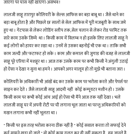
जाएगा पर घास नहीं खाएगा-असंभव !
लालजी साहू तारापुर कोलियरी के सेल्स आफिस का बड़ा बाबू था । जैसे थाने का
बड़ा बाबू होता है और पिछले छः सालों से सेल आफिस में पूरी मजबूती के साथ जमे
हुए था । गेटपास से लेकर लोडिंग स्लीप तक,सेल चलान से लेकर रोड परमिट तक
सारे काम उसके जिम्मे था । किसी काम में विलम्ब न हो इसके लिए लालजी साहू ने
कई लोगों को हायर कर रखा था । उनमें से उसका बहनोई भी एक था । ताकि सभी
काम जल्दी और फटाफट हो सके । काम और कमाल की जुगाड की वजह से लालजी
साहू पूरे एरिया में मशहूर था । आज तक उसके काम पर कभी किसी ने अंगुली उठाई
हो ऐसा न देखा न सुना था हमने । आपको अगर मालूम हो तो मुझे भी बताना जरा ।
कोलियरी के अधिकारी भी आंखें बंद कर उसके काम पर भरोसा करते और पेपर्स पर
साइन कर देते । जैसे लालजी साहू आदमी नहीं कोई कम्पूयटर मशीन हो ‌। उसके
किसी काम पर कभी कोई आंच आई हो ऐसा भी मैंने आज तक नहीं देखा । भले
लालजी साहू घर में अपनी रोटी पर घी लगाना भूल जाता था परन्तु अधिकारियों को
मखन लगाना कभी नहीं भूलता था ।
" किसी पर इस तरह भरोसा करना ठीक नहीं है " कोई सवाल करता तो सफाई देने
कई सामने खड़ा हो जाते " वो कोई काम गलत कर ही नहीं सकता है , हम जानते है