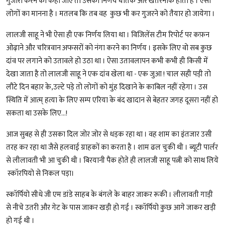
गुजारा करने को कहा जाए तो उसका निर्णय घातक और खतरनाक होता है । ऐसा
लोगों का मानना है । मतलब कि तब वह कुछ भी कर गुजरने को तैयार हो जायेगा ‌।
लालजी साहू ने भी ऐसा ही एक निर्णय लिया था । विजिलेंस टीम रिपोर्ट पर कफ़न
ओढ़ाने और चरित्रवान अफसरों को नंगा करने का निर्णय । इसके लिए वो सब कुछ
दांव पर लगाने को उतावले हो उठा था । ऐसा उतावलापन कभी कभी ही किसी में
देखा जाता है तो लालजी साहू ने एक दांव खेला था - एक जुआ ! चाल सही पड़ी तो
लौटे दिन बहार के,उल्टे पड़े तो लोगों को मुंह दिखाने के काबिल नहीं रहेगा । उस
स्थिति में आत्म् हत्या के लिए सम्प एरिया के बंद खादान से बेहतर जगह दूसरा नहीं हो
सकता था उसके लिए...!
आज सुबह से ही उसका दिल जोर जोर से धड़क रहा था । वह शाम का इंतजार उसी
तरह कर रहा था जैसे हलवाई ग्राहकों का करता है । शाम ढल चुकी थी । ब्यूटी पार्लर
से लीलावती भी आ चुकी थी । बिरयानी पैक होते ही लालजी साहू पत्नी को साथ लिये
स्कॉरपियो से निकल पड़ा।
स्कॉर्पियो सीधे जी एम डांडे साहब के बंगले के बाहर जाकर रूकी । लीलावती गाड़ी
से नीचे उतरी और गेट के पास जाकर खड़ी हो गई । स्कॉर्पियो कुछ आगे जाकर खड़ी
हो गई थी ।