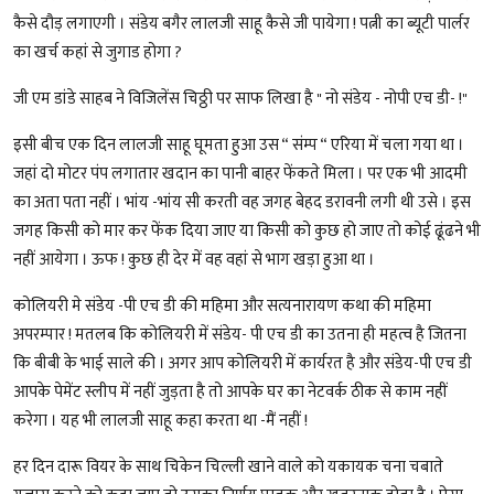
कैसे दौड़ लगाएगी । संडेय बगैर लालजी साहू कैसे जी पायेगा ! पत्नी का ब्यूटी पार्लर
का खर्च कहां से जुगाड होगा ?
जी एम डांडे साहब ने विजिलेंस चिठ्ठी पर साफ लिखा है " नो संडेय - नोपी एच डी- !"
इसी बीच एक दिन लालजी साहू घूमता हुआ उस “ संम्प “ एरिया में चला गया था ।
जहां दो मोटर पंप लगातार खदान का पानी बाहर फेंकते मिला । पर एक भी आदमी
का अता पता नहीं । भांय -भांय सी करती वह जगह बेहद डरावनी लगी थी उसे । इस
जगह किसी को मार कर फेंक दिया जाए या किसी को कुछ हो जाए तो कोई ढूंढने भी
नहीं आयेगा । ऊफ ! कुछ ही देर में वह वहां से भाग खड़ा हुआ था ।
कोलियरी मे संडेय -पी एच डी की महिमा और सत्यनारायण कथा की महिमा
अपरम्पार ! मतलब कि कोलियरी में संडेय- पी एच डी का उतना ही महत्व है जितना
कि बीबी के भाई साले की । अगर आप कोलियरी में कार्यरत है और संडेय-पी एच डी
आपके पेमेंट स्लीप में नहीं जुड़ता है तो आपके घर का नेटवर्क ठीक से काम नहीं
करेगा । यह भी लालजी साहू कहा करता था -मैं नहीं !
हर दिन दारू वियर के साथ चिकेन चिल्ली खाने वाले को यकायक चना चबाते