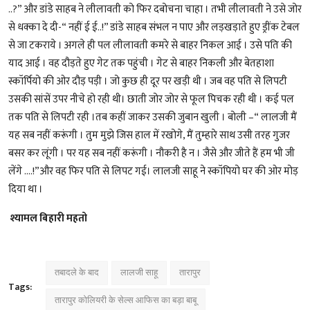
..?” और डांडे साहब ने लीलावती को फिर दबोचना चाहा । तभी लीलावती ने उसे जोर
से धक्का दे दी-“ नहीं ई ई..!” डांडे साहब संभल न पाए और लड़खड़ाते हुए ड्रींक टेबल
से जा टकराये । अगले ही पल लीलावती कमरे से बाहर निकल आई । उसे पति की
याद आई । वह दौड़ते हुए गेट तक पहुंची । गेट से बाहर निकली और बेतहाशा
स्कॉर्पियो की ओर दौड़ पड़ी । जो कुछ ही दूर पर खड़ी थी । जब वह पति से लिपटी
उसकी सांसें उपर नीचे हो रही थी। छाती जोर जोर से फूल पिचक रही थी । कई पल
तक पति से लिपटी रही ।तब कहीं जाकर उसकी जुबान खुली । बोली –“ लालजी मैं
यह सब नहीं करूंगी । तुम मुझे जिस हाल में रखोगे, मैं तुम्हारे साथ उसी तरह गुजर
बसर कर लूंगी । पर यह सब नहीं करूंगी । नौकरी है न । जैसे और जीते हैं हम भी जी
लेंगे ….!”और वह फिर पति से लिपट गई। लालजी साहू ने स्कॉपियो घर की ओर मोड़
दिया था ।
श्यामल बिहारी महतो
तबादले के बाद
लालजी साहू
तारापुर
Tags:
तारापुर कोलियरी के सेल्स आफिस का बड़ा बाबू