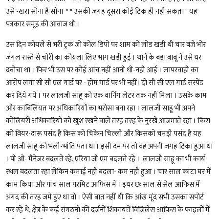
उसे -खरा सोना है सोना " " उसकी जगह दूसरा कोई टिक ही नहीं सकता " यह
पत्रकार समूह की आवाज थी ।
उस दिन कोयले से भरी ट्रक जो कोल डिपो पर शाम को लोड खड़ी थी चार बजे भोर
जंगल रास्ते से चोरी का कोयला लिए भाग खड़ी हुई । थाने के बड़ा बाबू ने उसे धर
दबोचा था । फिर भी उस पर कोई आंच नहीं आनी थी-नही आई । लापरवाही का
आरोप लगा सी सी एल गार्ड पर - होम गार्ड पर भी नहीं। दो सी सी एल गार्ड सस्पेंड
कर दिये गये । पर लालजी साहू को एक वार्निंग लेटर तक नहीं मिला । उसके काम
और काबिलियत पर अधिकारियों का भरोसा बना रहा । लालजी साहू भी अपने
कोलियरी अधिकारियों को खुश रखने वाले तरह तरह के नुस्खे आजमाते रहा । किस
को वियर-दारू पसंद है किस को चिकेन चिल्ली और किसको चमड़ी पसंद है यह
लालजी साहू को भली-भांति पता था । इसी दम पर तो वह अपनी जगह टिका हुआ था
। पी ओ- मैनेजर बदलते रहे, एरिया जी एम बदलते रहे । लालजी साहू का भी कार्य
स्थल बदलता रहा लेकिन कमाई नहीं बदला- कम नहीं हुआ । चार साल कांटा घर में
काम किया और पांच साल परमिट आफिस में । इधर छः साल से सेल आफिस में
अंगद की तरह जमे हुए था वो । ऐसी बात नहीं थी कि आंख मूंद सभी उसका सपोर्ट
कर रहे थे, क्षेत्र के कई संगठनों की दर्जनों शिकायतें विजिलेंस आफिस के फाइलों में