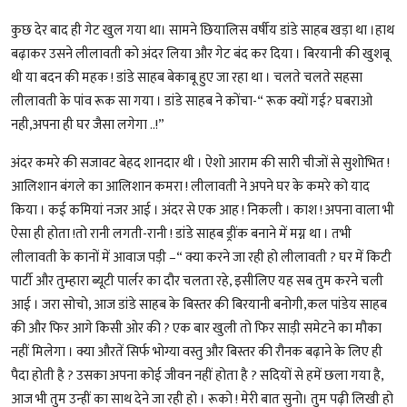
कुछ देर बाद ही गेट खुल गया था। सामने छियालिस वर्षीय डांडे साहब खड़ा था ।हाथ
बढ़ाकर उसने लीलावती को अंदर लिया और गेट बंद कर दिया । बिरयानी की खुशबू
थी या बदन की महक ! डांडे साहब बेकाबू हुए जा रहा था । चलते चलते सहसा
लीलावती के पांव रूक सा गया । डांडे साहब ने कोंचा-“ रूक क्यों गई? घबराओ
नही,अपना ही घर जैसा लगेगा ..!”
अंदर कमरे की सजावट बेहद शानदार थी । ऐशो आराम की सारी चीजों से सुशोभित !
आलिशान बंगले का आलिशान कमरा ! लीलावती ने अपने घर के कमरे को याद
किया । कई कमियां नजर आई । अंदर से एक आह ! निकली । काश ! अपना वाला भी
ऐसा ही होता !तो रानी लगती-रानी ! डांडे साहब ड्रींक बनाने में मग्न था । तभी
लीलावती के कानों में आवाज पड़ी –“ क्या करने जा रही हो लीलावती ? घर में किटी
पार्टी और तुम्हारा ब्यूटी पार्लर का दौर चलता रहे, इसीलिए यह सब तुम करने चली
आई । जरा सोचो, आज डांडे साहब के बिस्तर की बिरयानी बनोगी,कल पांडेय साहब
की और फिर आगे किसी ओर की ? एक बार खुली तो फिर साड़ी समेटने का मौका
नहीं मिलेगा । क्या औरतें सिर्फ भोग्या वस्तु और बिस्तर की रौनक बढ़ाने के लिए ही
पैदा होती है ? उसका अपना कोई जीवन नहीं होता है ? सदियों से हमें छला गया है,
आज भी तुम उन्हीं का साथ देने जा रही हो । रूको ! मेरी बात सुनो। तुम पढ़ी लिखी हो