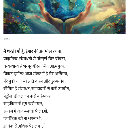
शख्सियत
धरोहर
यात्रावृत्तांत
earth
उपन्यास
मैं धरती माँ हूँ, ईश्वर की अनमोल रचना,
प्राकृतिक-संसाधनों से परिपूर्ण चिर-यौवना,
सिनेमा
धन्य-धान्य से भरपूर गौरवान्वित आत्ममुग्ध,
विकट दुर्भाग्य! आज संकट में है मेरा अस्तित्व,
शायरी
मेरे पुत्रों! ना करो अति दोहन और दुरुपयोग,
ग़ज़ल
सीमित हैं संसाधन, समझदारी से करो उपयोग,
पेट्रोल, डीजल का करो बहिष्कार,
साइकिल से तुम करो प्यार,
समाज में जागरूकता फैलाओ,
प्लास्टिक को ना अपनाओ,
अधिक से अधिक पेड़ लगाओ,