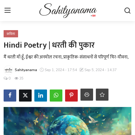
Login
Register
कविता
Hindi Poetry | धरती की पुकार
स्वतंत्रता सेनानी
मैं धरती माँ हूँ, ईश्वर की अनमोल रचना, प्राकृतिक-संसाधनों से परिपूर्ण चिर-यौवना,
साहित्य समाचार
Sahityanama
Sep 1, 2024 - 17:54
Sep 5, 2024 - 14:37
0
35
होम
कहानी
कविता
आलेख