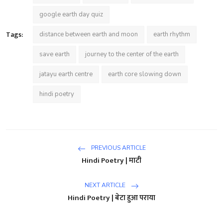
google earth day quiz
Tags:
distance between earth and moon
earth rhythm
save earth
journey to the center of the earth
jatayu earth centre
earth core slowing down
hindi poetry
PREVIOUS ARTICLE
Hindi Poetry | माटी
NEXT ARTICLE
Hindi Poetry | बेटा हुआ पराया