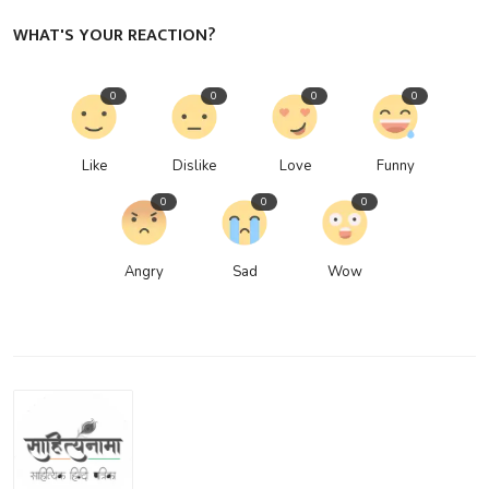
WHAT'S YOUR REACTION?
0
0
0
0
Like
Dislike
Love
Funny
0
0
0
Angry
Sad
Wow