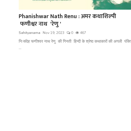
शख्सियत
Phanishwar Nath Renu : अमर कथाशिल्पी
धरोहर
फणीश्वर नाथ 'रेणु '
यात्रावृत्तांत
Sahityanama
Nov 19, 2023
0
467
निःसंदेह फणीश्वर नाथ रेणु की गिनती हिन्दी के श्रेष्ठ कथाकारों की अगली पंक्त
उपन्यास
...
सिनेमा
शायरी
ग़ज़ल