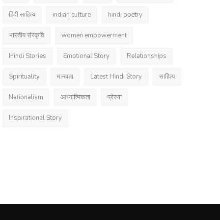
हिंदी साहित्य
indian culture
hindi poetry
भारतीय संस्कृति
women empowerment
Hindi Stories
Emotional Story
Relationships
Spirituality
मानवता
Latest Hindi Story
साहित्य
Nationalism
आध्यात्मिकता
प्रेरणा
Inspirational Story