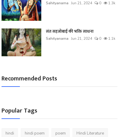
Sahityanama
Jun 21, 2024
0
1.3k
संत सहजोबाई की भक्ति साधना
Sahityanama
Jun 21, 2024
0
1.1k
Recommended Posts
Popular Tags
hindi
hindi poem
poem
Hindi Literature