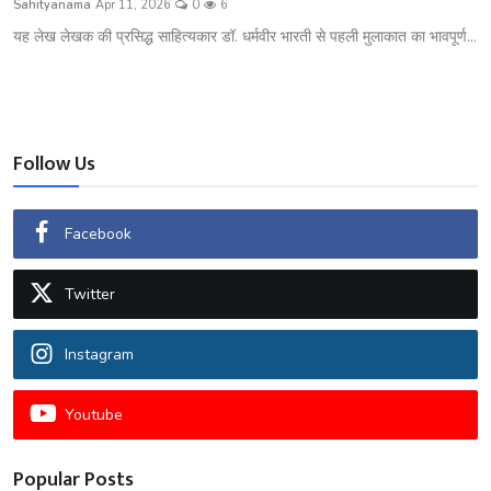
Sahityanama
Apr 11, 2026
0
6
शख्सियत
यह लेख लेखक की प्रसिद्ध साहित्यकार डॉ. धर्मवीर भारती से पहली मुलाकात का भावपूर्ण...
धरोहर
यात्रावृत्तांत
Follow Us
उपन्यास
सिनेमा
Facebook
शायरी
Twitter
ग़ज़ल
Instagram
Youtube
Popular Posts