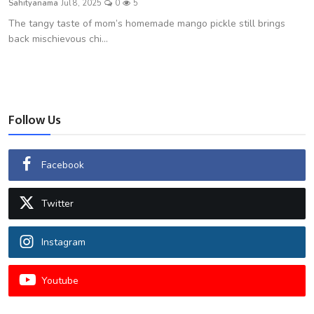
Sahityanama
Jul 8, 2025
0
5
शख्सियत
The tangy taste of mom’s homemade mango pickle still brings
back mischievous chi...
धरोहर
यात्रावृत्तांत
उपन्यास
Follow Us
सिनेमा
Facebook
शायरी
Twitter
ग़ज़ल
Instagram
Youtube