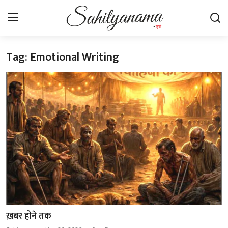
Tag: Emotional Writing
Login
Register
स्वतंत्रता सेनानी
साहित्य समाचार
होम
कहानी
कविता
आलेख
ख़बर होने तक