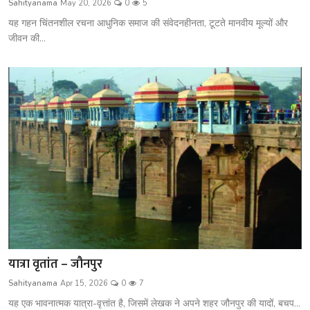
Sahityanama
May 20, 2026
0
5
शख्सियत
यह गहन चिंतनशील रचना आधुनिक समाज की संवेदनहीनता, टूटते मानवीय मूल्यों और
जीवन की...
धरोहर
यात्रावृत्तांत
उपन्यास
सिनेमा
शायरी
ग़ज़ल
यात्रा वृतांत – जौनपुर
Sahityanama
Apr 15, 2026
0
7
यह एक भावनात्मक यात्रा-वृत्तांत है, जिसमें लेखक ने अपने शहर जौनपुर की यादों, बचप...