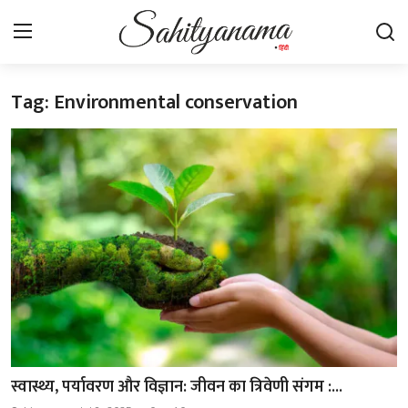
Tag: Environmental conservation
Login
Register
स्वतंत्रता सेनानी
साहित्य समाचार
होम
कहानी
कविता
आलेख
स्वास्थ्य, पर्यावरण और विज्ञान: जीवन का त्रिवेणी संगम :...