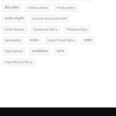
हिंदी साहित्य
indian culture
hindi poetry
भारतीय संस्कृति
women empowerment
Hindi Stories
Emotional Story
Relationships
Spirituality
मानवता
Latest Hindi Story
साहित्य
Nationalism
आध्यात्मिकता
प्रेरणा
Inspirational Story