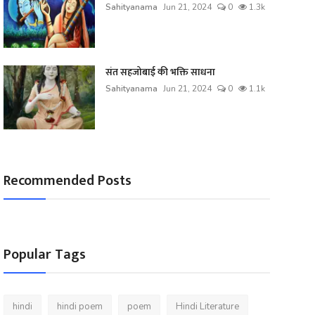
Sahityanama
Jun 21, 2024
0
1.3k
संत सहजोबाई की भक्ति साधना
Sahityanama
Jun 21, 2024
0
1.1k
Recommended Posts
Popular Tags
hindi
hindi poem
poem
Hindi Literature