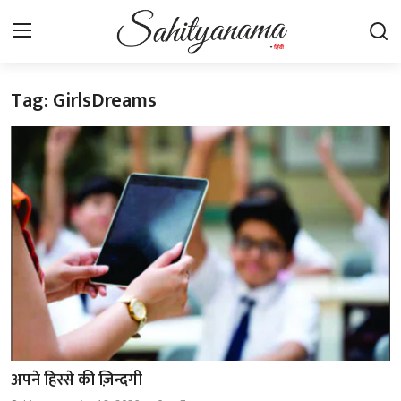
Tag: GirlsDreams
Login
Register
स्वतंत्रता सेनानी
साहित्य समाचार
होम
कहानी
कविता
आलेख
अपने हिस्से की ज़िन्दगी