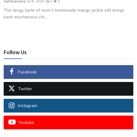
Sahityanama
Jul 8, 2025
0
5
शख्सियत
The tangy taste of mom’s homemade mango pickle still brings
back mischievous chi...
धरोहर
यात्रावृत्तांत
उपन्यास
Follow Us
सिनेमा
Facebook
शायरी
Twitter
ग़ज़ल
Instagram
Youtube