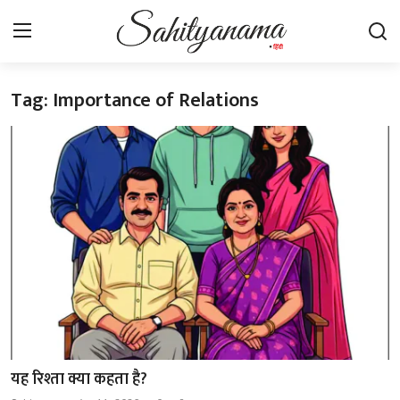
Tag: Importance of Relations
Login
Register
स्वतंत्रता सेनानी
साहित्य समाचार
होम
कहानी
कविता
आलेख
यह रिश्ता क्या कहता है?