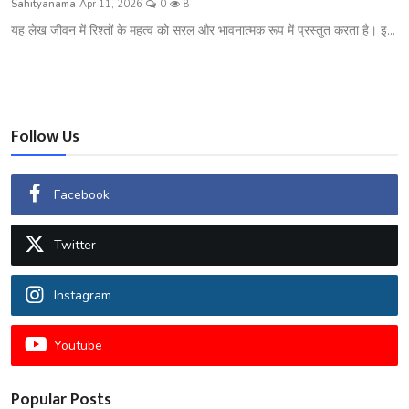
Sahityanama
Apr 11, 2026
0
8
शख्सियत
यह लेख जीवन में रिश्तों के महत्व को सरल और भावनात्मक रूप में प्रस्तुत करता है। इ...
धरोहर
यात्रावृत्तांत
Follow Us
उपन्यास
सिनेमा
Facebook
शायरी
Twitter
ग़ज़ल
Instagram
Youtube
Popular Posts