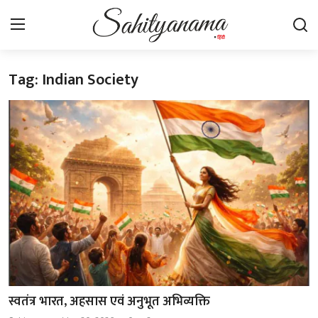
Tag: Indian Society
Login
Register
स्वतंत्रता सेनानी
साहित्य समाचार
होम
कहानी
कविता
आलेख
स्वतंत्र भारत, अहसास एवं अनुभूत अभिव्यक्ति