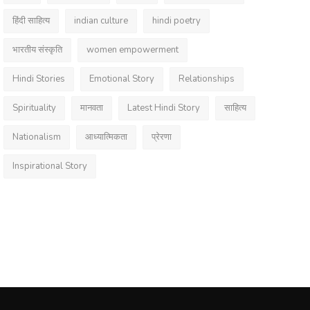
हिंदी साहित्य
indian culture
hindi poetry
भारतीय संस्कृति
women empowerment
Hindi Stories
Emotional Story
Relationships
Spirituality
मानवता
Latest Hindi Story
साहित्य
Nationalism
आध्यात्मिकता
प्रेरणा
Inspirational Story