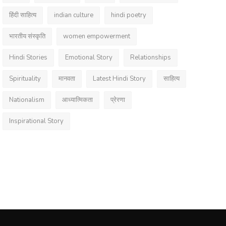
हिंदी साहित्य
indian culture
hindi poetry
भारतीय संस्कृति
women empowerment
Hindi Stories
Emotional Story
Relationships
Spirituality
मानवता
Latest Hindi Story
साहित्य
Nationalism
आध्यात्मिकता
प्रेरणा
Inspirational Story