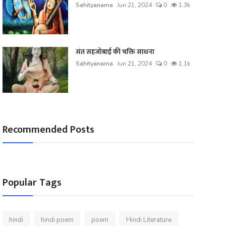
Sahityanama
Jun 21, 2024
0
1.3k
संत सहजोबाई की भक्ति साधना
Sahityanama
Jun 21, 2024
0
1.1k
Recommended Posts
Popular Tags
hindi
hindi poem
poem
Hindi Literature