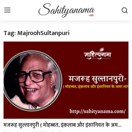
Tag: MajroohSultanpuri
Login
Register
स्वतंत्रता सेनानी
साहित्य समाचार
होम
कहानी
कविता
आलेख
मजरूह सुल्तानपुरी ( मोहब्बत, इंक़लाब और इंसानियत के अम...