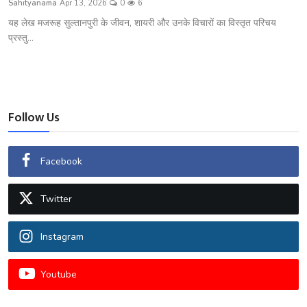
Sahityanama
Apr 13, 2026
0
6
शख्सियत
यह लेख मजरूह सुल्तानपुरी के जीवन, शायरी और उनके विचारों का विस्तृत परिचय
प्रस्तु...
धरोहर
यात्रावृत्तांत
उपन्यास
Follow Us
सिनेमा
Facebook
शायरी
Twitter
ग़ज़ल
Instagram
Youtube