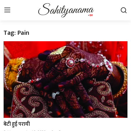
Tag: Pain
Login
Register
स्वतंत्रता सेनानी
साहित्य समाचार
होम
कहानी
कविता
आलेख
बेटी हुई परायी