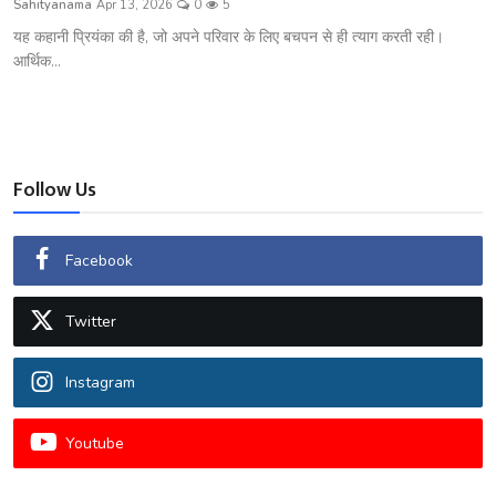
Sahityanama
Apr 13, 2026
0
5
शख्सियत
यह कहानी प्रियंका की है, जो अपने परिवार के लिए बचपन से ही त्याग करती रही।
आर्थिक...
धरोहर
यात्रावृत्तांत
उपन्यास
Follow Us
सिनेमा
Facebook
शायरी
Twitter
ग़ज़ल
Instagram
Youtube