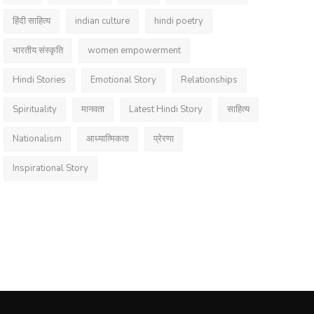
हिंदी साहित्य
indian culture
hindi poetry
भारतीय संस्कृति
women empowerment
Hindi Stories
Emotional Story
Relationships
Spirituality
मानवता
Latest Hindi Story
साहित्य
Nationalism
आध्यात्मिकता
प्रेरणा
Inspirational Story