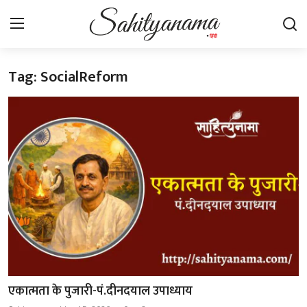
Tag: SocialReform
Login
Register
स्वतंत्रता सेनानी
साहित्य समाचार
होम
कहानी
कविता
आलेख
एकात्मता के पुजारी-पं.दीनदयाल उपाध्याय