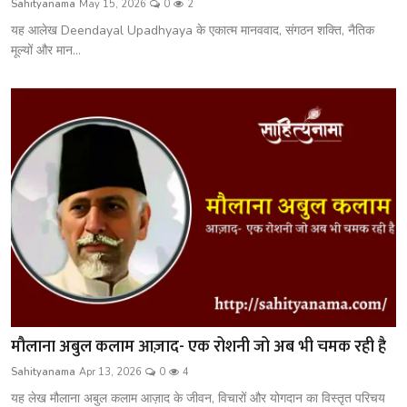
Sahityanama
May 15, 2026
0
2
शख्सियत
यह आलेख Deendayal Upadhyaya के एकात्म मानववाद, संगठन शक्ति, नैतिक
मूल्यों और मान...
धरोहर
यात्रावृत्तांत
उपन्यास
सिनेमा
शायरी
ग़ज़ल
मौलाना अबुल कलाम आज़ाद- एक रोशनी जो अब भी चमक रही है
Sahityanama
Apr 13, 2026
0
4
यह लेख मौलाना अबुल कलाम आज़ाद के जीवन, विचारों और योगदान का विस्तृत परिचय