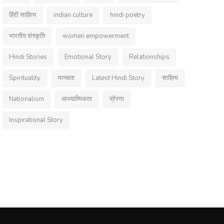
हिंदी साहित्य
indian culture
hindi poetry
भारतीय संस्कृति
women empowerment
Hindi Stories
Emotional Story
Relationships
Spirituality
मानवता
Latest Hindi Story
साहित्य
Nationalism
आध्यात्मिकता
प्रेरणा
Inspirational Story