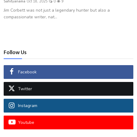
Sahityanama
Oct 18, 2025
0
9
शख्सियत
Jim Corbett was not just a legendary hunter but also a
compassionate writer, nat...
धरोहर
यात्रावृत्तांत
उपन्यास
Follow Us
सिनेमा
Facebook
शायरी
Twitter
ग़ज़ल
Instagram
Youtube