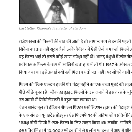
Last letter: Khanna's first letter of stardom
राजेश खन्ना की फिल्मों की बात की जाती है तो सामान्य रूप से उनकी पहल
सिनेमा का तारा नहीं सूरज जैसी उनके कैरियर में ऐसी ऐसी चमकती फिल्में 
यह फिल्म आई तो इससे कोई खास अपेक्षा नहीं थी। आनंद बंधुओं में ज्येष्ठ
प्रयोगात्मक फिल्म के रूप में 'आखिरी खत' हाथ में ली थी। 1967 के ऑस्कर अव
किया गया था। इसे अवार्ड क्यों नहीं मिला यह तो पता नहीं। पर सोचने वा
फिल्म की स्क्रिप्ट एकदम हल्की थी। पंद्रह महीने का एक बच्चा मुंबई की सड़क
पीछे-पीछे घूमता है। ब्लैक एंड ह्वाइट फिल्मों के उस जमाने में इस तरह के
उस जमाने में सिनेमेटोग्राफी में बहुत नाम कमाया था।
चेतन आनंद मूल तो इंडियन पीपल्स थिएटर एसोसिएशन (इप्टा) की पैदाइश थे। 
के एक संगठन यूनाइटेड प्रोड्यूसर एंड फिल्मफेयर की प्रतिभा शोध प्रतियोग
अध्यक्ष जीपी सिप्पी ने 'राज' फिल्म के लिए साइन किया था। जबकि 'आखिर
इस प्रतियोगिता में 10,000 उम्मीदवारों में से 8 लोग फाइनल में आए थे औ