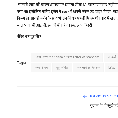
'आखिरी खत' को बाक्सआफिस पर जितना सोचा था, उतना प्रतिभाव नहीं मिला 
गया था। इसीलिए नासिर हुसेन ने 1967 में अपनी ब्लैक एंड ह्वाइट फिल्म 'बह
फिल्म है। आर.डी.बर्मन के साथ भी उनकी यह पहली फिल्म थी। बाद में खन्
साल 'राज' भी आई थी, अंग्रेजी में कहें तो रेस्ट आफ हिस्ट्री।
वीरेंद्र बहादुर सिंह
Last letter: Khanna's first letter of stardom
चमकती फि
Tags:
कम्पोजीशन
शुद्ध कविता
कल्पनाशील निर्देशक
Lifet
PREVIOUS ARTICL
गुलाब के वो सूखे पत्त