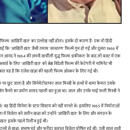
ी फिल्म 'आखिरी खत' का उल्लेख नहीं होता। इसके दो कारण हैं- एक तो हिंदी
आईं कि 'आखिरी खत' जैसी तमाम 'साधारण' फिल्में गुम हो गईं और दूसरा 1966 में
 चेतन आनंद ने 1964 की अपनी खर्चीली युद्ध फिल्म 'हकीकत' के बाद लो बजट में एक
ार्ड के लिए 'आखिरी खत' को श्रेष्ठ विदेशी फिल्म की केटेगरी में नामिनेट भी
ली बात यह है कि राजेश खन्ना की पहली फिल्म ऑस्कर के लिए गई थी।
 पर छूट जाता है और सिनेमेटोग्राफर जाल मिस्त्री के हाथों में थामा कैमरा उसके
 मूविंग कैमरे का प्रयोग शायद पहली बार हुआ था। जाल और उनके भाई फली मिस्त्री ने
वह हिंदी सिनेमा के स्टार सिस्टम को नहीं मानते थे। इसलिए 1965 में निर्माताओं
िता में विजेता बने जतीन खन्ना को उन्होंने 'आखिरी खत' के लिए और संगठन के
ी खत' इसके पहले रिलीज हुई थी।
र उनमें से खन्ना, सुभाष घई और फरीदा जलाल विजेता घोषित हुई थीं। उसी साल शशी