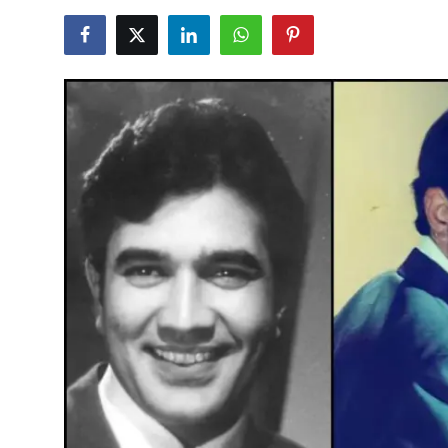
शख्सियत
धरोहर
यात्रावृत्तांत
उपन्यास
सिनेमा
शायरी
ग़ज़ल