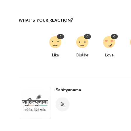
WHAT'S YOUR REACTION?
0
0
0
Like
Dislike
Love
Sahityanama