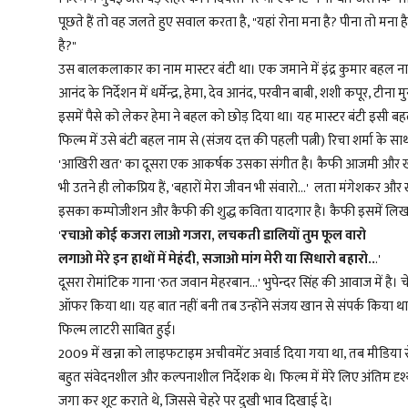
पूछते हैं तो वह जलते हुए सवाल करता है, "यहां रोना मना है? पीना तो मना ह
है?"
उस बालकलाकार का नाम मास्टर बंटी था। एक जमाने में इंद्र कुमार बहल नाम 
आनंद के निर्देशन में धर्मेन्द्र, हेमा, देव आनंद, परवीन बाबी, शशी कपूर, 
इसमें पैसे को लेकर हेमा ने बहल को छोड़ दिया था। यह मास्टर बंटी इसी 
फिल्म में उसे बंटी बहल नाम से (संजय दत्त की पहली पत्नी) रिचा शर्मा के साथ
'आखिरी खत' का दूसरा एक आकर्षक उसका संगीत है। कैफी आजमी और खय्याम क
भी उतने ही लोकप्रिय हैं, 'बहारों मेरा जीवन भी संवारो...' लता मंगेशकर और खय
इसका कम्पोजीशन और कैफी की शुद्ध कविता यादगार है। कैफी इसमें लिखते
'
रचाओ कोई कजरा लाओ गजरा, लचकती डालियों तुम फूल वारो
लगाओ मेरे इन हाथों में मेहंदी, सजाओ मांग मेरी या सिधारो बहारो..
.'
दूसरा रोमांटिक गाना 'रुत जवान मेहरबान...' भुपेन्दर सिंह की आवाज में है
ऑफर किया था। यह बात नहीं बनी तब उन्होंने संजय खान से संपर्क किया था। 
फिल्म लाटरी साबित हुई।
2009 में खन्ना को लाइफटाइम अचीवमेंट अवार्ड दिया गया था, तब मीडिया स
बहुत संवेदनशील और कल्पनाशील निर्देशक थे। फिल्म में मेरे लिए अंतिम दृश
जगा कर शूट कराते थे, जिससे चेहरे पर दुखी भाव दिखाई दे।