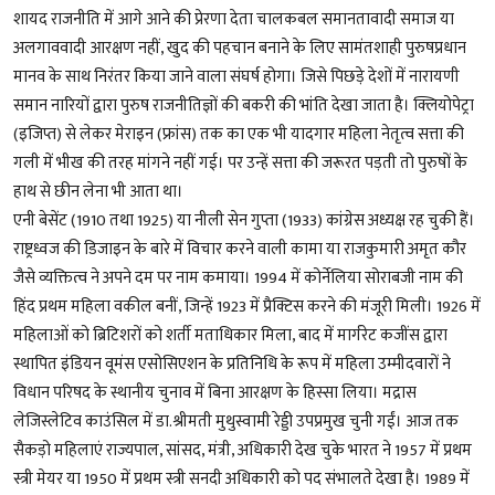
शायद राजनीति में आगे आने की प्रेरणा देता चालकबल समानतावादी समाज या
अलगाववादी आरक्षण नहीं, खुद की पहचान बनाने के लिए सामंतशाही पुरुषप्रधान
मानव के साथ निरंतर किया जाने वाला संघर्ष होगा। जिसे पिछड़े देशों में नारायणी
समान नारियों द्वारा पुरुष राजनीतिज्ञों की बकरी की भांति देखा जाता है। क्लियोपेट्रा
(इजिप्त) से लेकर मेराइन (फ्रांस) तक का एक भी यादगार महिला नेतृत्व सत्ता की
गली में भीख की तरह मांगने नहीं गई। पर उन्हें सत्ता की जरूरत पड़ती तो पुरुषों के
हाथ से छीन लेना भी आता था।
एनी बेसेंट (1910 तथा 1925) या नीली सेन गुप्ता (1933) कांग्रेस अध्यक्ष रह चुकी हैं।
राष्ट्रध्वज की डिजाइन के बारे में विचार करने वाली कामा या राजकुमारी अमृत कौर
जैसे व्यक्तित्व ने अपने दम पर नाम कमाया। 1994 में कोर्नेलिया सोराबजी नाम की
हिंद प्रथम महिला वकील बनीं, जिन्हें 1923 में प्रैक्टिस करने की मंजूरी मिली। 1926 में
महिलाओं को ब्रिटिशरों को शर्ती मताधिकार मिला, बाद में मार्गरेट कजींस द्वारा
स्थापित इंडियन वूमंस एसोसिएशन के प्रतिनिधि के रूप में महिला उम्मीदवारों ने
विधान परिषद के स्थानीय चुनाव में बिना आरक्षण के हिस्सा लिया। मद्रास
लेजिस्लेटिव काउंसिल में डा.श्रीमती मुथुस्वामी रेड्डी उपप्रमुख चुनी गईं। आज तक
सैकड़ो महिलाएं राज्यपाल, सांसद, मंत्री, अधिकारी देख चुके भारत ने 1957 में प्रथम
स्त्री मेयर या 1950 में प्रथम स्त्री सनदी अधिकारी को पद संभालते देखा है। 1989 में