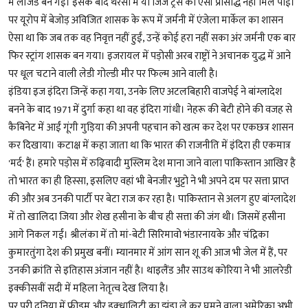
में लीजेंड बन गईं। इसके बाद थेरेसा में या जिज ट्रस को ऐसी प्रसिद्धि नहीं मिल पाई।
पर यूरोप में बेजोड़ अविजित शासक के रूप में जर्मनी में एंजेला मार्केल का शासन
ऐसा था कि जब तक वह निवृत्त नहीं हुईं, उन्हें कोई हरा नहीं सका अंर जर्मनी एक बार
फिर स्ट्रांग शासक बन गया। इजरायल में पड़ोसी अरब राष्ट्रों ने अचानक युद्ध में आने
पर धूल चटाने वाली लेडी गोल्डी मीर पर फिल्म आने वाली है।
इंडिया इज इंदिरा जिन्हें कहा गया, उनके लिए अटलबिहारी वाजपेई ने बांग्लादेश
बनने के बाद 1971 में दुर्गा कहा था वह इंदिरा गांधी। नेहरू की बेटी होने की वजह से
कैबिनेट में आईं गूंगी गुड़िया की अपनी पहचान को खत्म कर देश पर एकछत्र शासन
कर दिखाया। कटाक्ष में कहा जाता था कि भारत की राजनीति में इंदिरा ही एकमात्र
'मर्द' हैं। हमारे पड़ोस में रुढ़िवादी मुस्लिम देश माना जाने वाला पाकिस्तान आखिर है
तो भारत का ही हिस्सा, इसलिए वहां भी बेनजीर भुट्टो ने भी अपने दम पर सत्ता प्राप्त
की और अब उनकी पार्टी पर बेटा राज कर रहा है। पाकिस्तान से अलग हुए बांग्लादेश
में तो खालिदा जिया और शेख हसीना के बीच ही सत्ता की जंग थी। जिसमें हसीना
आगे निकल गईं। श्रीलंका में तो मां-बेटी सिरिमावो भंडारनायके और चंद्रिका
कुमारतुंगा देश की प्रमुख बनीं। म्यानमार में आंग सान शू की आज भी जेल में हैं, पर
उनकी क्रांति से इतिहास अंजान नहीं है। थाइलैंड और साउथ कोरिया ने भी आलरेडी
इक्कीसवीं सदी में महिला नेतृत्व देख लिया है।
पर पूरी दुनिया में फ्रीडम और इक्धालिटी का झंडा ले कर घूमने वाला अमेरिका अभी