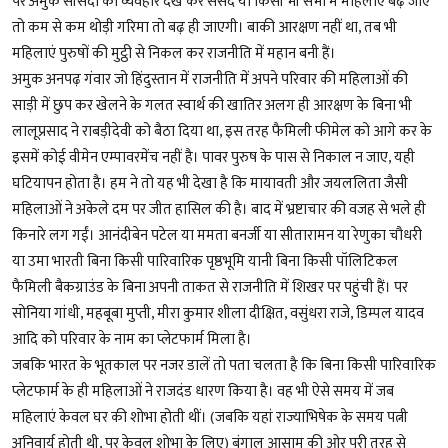
पर अमुक सांसदों का व्यवहार देख कर संसद या किसी भी सभा में महिलाएं बढ़ जाएं
तो कम से कम थोड़ी गरिमा तो बढ़ ही जाएगी। बाकी आरक्षण नहीं था, तब भी
महिलाएं पुरुषों की मुट्ठी से निकल कर राजनीति में महान बनी हैं।
अमुक अनपढ़ गंवार जो हिंदुस्तान में राजनीति में अपने परिवार की महिलाओं की
साड़ी में छुप कर खेलने के गलत स्वार्थ की खातिर अलग ही आरक्षण के बिना भी
लालूप्रसाद ने राबड़ीदेवी को बैठा दिया था, इस तरह फैमिली फीमेल को आगे कर के
इसमें कोई वीमेन एम्पावरमेंच नहीं है। पावर पुरुष के पास से निकाल न जाए, यही
घटियापन होता है। हम ने तो यह भी देखा है कि मायावती और जयललिता जैसी
महिलाओं ने अकेले दम पर जीत हासिल की है। बाद में भ्रष्टाचार की वजह से भले ही
किनारे लग गईं। आनंदीबेन पटेल या ममता बनर्जी या सीतारामन या रेणुका चौधरी
या उमा भारती बिना किसी पारिवारिक पृष्ठभूमि यानी बिना किसी पॉलिटिकल
फैमिली बैकग्राउंड के बिना अपनी ताकत से राजनीति में शिखर पर पहुंची हैं। पर
सोनिया गांधी, महबूबा मुप्ती, मीरा कुमार शीला दीक्षित, वसुंधरा राजे, डिम्पल यादव
आदि को परिवार के नाम का प्लेटफार्म मिला है।
जबकि भारत के भूतकाल पर नजर डालें तो पता चलता है कि बिना किसी पारिवारिक
प्लेटफार्म के ही महिलाओं ने राजदंड धारण किया है। वह भी ऐसे समय में जब
महिलाएं केवल घर की शोभा होती थीं। (जबकि यहां राज्याभिषेक के समय पत्नी
अनिवार्य होती थी, पर केवल शोभा के लिए) बंगाल आसाम की ओर पूरी तरह से