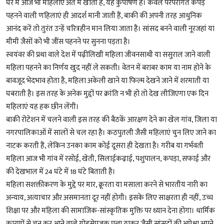
घर में आज भी महिलाएं अंत में खाती हैं, यह कुपोषण है। केवल परंपरागत कपड़े
पहनने वाली णहिलाएं ही आदर्श मानी जाती हैं, बाकी की अपनी तरह आधुनिक
आनंद करें तो तुरंत उन्हें चरित्रहीन मान लिया जाता है। सांसद बनने वाली नूरजहां या
मीमी जैसों को भी जींस पहनने पर सुनना पड़ता है।
स्वयंवर की प्रथा वाले देश में पढ़ीलिखी महिला जीवनसाथी या ससुराल जाने वाली
महिला पहनने का निर्णय खुद नहीं ले सकती। वेतन में बराबर काम या नाम होने के
बावजूद भेदभाव होता है, महिला अकेली खाने या फिल्म देखने जाने में शरमाती या
घबराती है। इस तरह के अनेक मुद्दों पर क्रांति न भी हो तो देख लीजिएगा एक दिन
महिलाएं यह हक छीन लेंगी।
बाकी रोटेशन में चलने वाली इस तरह की बैठकें आरक्षण देने का खेल गांव, जिला या
नगरपालिकाओं में सालों से चल रहा है। कठपुतली जैसी महिलाएं चुन लिए जाने का
नाटक करती हैं, लेकिन उनका काम कोई दूसरा ही देखता है। गरीब या गर्भवती
महिला आज भी गांव में रसोई, खेती, सिलाईकढ़ाई, पशुपालन, कपड़ा, सफाई और
की देखभाल में 24 घंटे में 18 घंटे बिताती है।
महिला सशक्तीकरण के मुद्दे पर मार, क्रूरता या मसाला करने से भारतीय नारी का
अन्याय, अत्याचार और असमानता दूर नहीं होगी। इसके लिए साक्षरता ही नहीं, उच्च
शिक्षा पर और महिला की सामाजिक-सांस्कृतिक मुक्ति पर ध्यान देना होगा। धार्मिक
कारणों से चुन कर आने वाले गोडसेपूजक प्रज्ञा ठाकुर जैसी सांसदों की अपेक्षा अपने