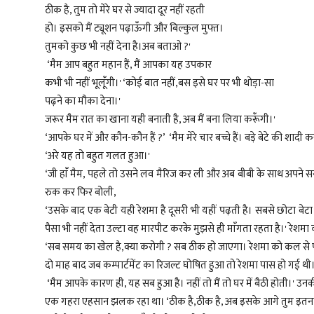
ठीक है, तुम तो मेरे घर से ज्यादा दूर नहीं रहती
हो। इसको मैं ट्यूशन पढ़ाऊंँगी और बिल्कुल मुफ्त।
तुमको कुछ भी नहीं देना है।अब बताओ ?'
‘मैम आप बहुत महान हैं, मैं आपका यह उपकार
कभी भी नहीं भूलूंँगी।' ‘कोई बात नहीं,बस इसे घर पर भी थोड़ा-सा
पढ़ने का मौका देना।'
जरूर मैम रात का खाना यही बनाती है, अब मैं बना लिया करूंँगी।'
‘आपके घर में और कौन-कौन हैं ?’ ‘मैम मेरे चार बच्चे हैं। बड़े बेटे की शादी 
‘अरे यह तो बहुत गलत हुआ।'
‘जी हांँ मैम, पहले तो उसने लव मैरिज कर ली और अब बीबी के साथ अपने ससु
रुक कर फिर बोली,
‘उसके बाद एक बेटी यही रेशमा है दूसरी भी यहीं पढ़ती है। सबसे छोटा बेटा 
पैसा भी नहीं देता उल्टा वह मारपीट करके मुझसे ही मांँगता रहता है।' रेशमा क
‘सब समय का खेल है,क्या करोगी ? सब ठीक हो जाएगा। रेशमा को कल से पढ़
दो माह बाद जब कम्पार्टमेंट का रिजल्ट घोषित हुआ ‌तो रेशमा पास हो गई
‘मैम आपके कारण ही, यह सब हुआ है। नहीं तो मैं तो घर में बैठी होती।' उन
एक गहरा एहसान झलक रहा था। ‘ठीक है,ठीक है, अब इसके आगे तुम इतना अ