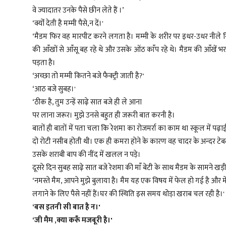
वे ज्यादातर उनके पैसे छीन लेते हैं ।’
‘क्योंं देती है मम्मी पैसे,न दें।'
‘मैडम फिर वह मारपीट करने लगता है। मम्मी के शरीर पर इधर-उधर नीले निश
की आंँखों से आंँसू बह रहे थे और उसके ओंठ कांँप रहे थे। मैडम की आंँख
पड़ता है।
‘अच्छा तो मम्मी कितने बजे फैक्ट्री जाती है?'
‘आठ बजे सुबह।'
‘ठीक है, तुम उन्हें साढ़े सात बजे ही ले आना
पर लाना जरूर। मुझे उनसे बहुत ही जरूरी बात करनी है।
बातों ही बातों में पता चला कि रेशमा का रोजमर्रा का काम था स्कूल मे
दो रोटी नसीब होती थी। एक ही कमरा होने के कारण वह चादर के अन्दर 
उसके शराबी बाप की नींद में खलल न पड़े।
दूसरे दिन सुबह साढ़े सात बजे रेशमा की मांँ बेटी के साथ मैडम के सामने खड़
‘नमस्ते मैम, आपने मुझे बुलाया है। मैम यह एक विषय में फेल हो गई है और मे
लगाने के लिए पैसे नहीं हैं।घर‌ की स्थिति इस समय थोड़ा खराब चल रही है।'
‘बस इतनी सी बात है न।'
‘जी मैम ,क्या करूंँ मजबूरी है।'