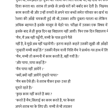
चुकी थी, समझदार हो चुकी थी। रेशमा का पिता शराबी था, वह दर्जी का क
दिया करता था। शराब तो अच्छे से अच्छे घरों को बर्बाद कर देती है। निम्नमध्यम
काम करती थी और उन्हीं रुपयों से अपने चार बच्चों समेत परिवार का खर्च च
रेशमा की आंँखे चमकती हुई सी थी,उसका शरीर दुबला-पतला था लेकिन
अधिक बड़प्पन है इसके मासूम से चेहरे पर। परीक्षा में उसका एक विषय में
इसके बाद से ही कुछ दिन वह विद्यालय नहीं आयी। फिर एक दिन विद्यालय में
‘मैम, मैं अब नहीं पढ़ूंँगी, मम्मी के पास इतने पैसे
नहीं हैं, वे मुझे अब नहीं पढ़ायेंगी।' इतना कहते-कहते उसकी सूखी-सी आंँखों से
‘तुम्हारी मम्मी कहांँ हैं?’ उसकी मैडम यानी निशि मैम ने प्रार्थना-पत्र हाथ में
‘मैम, मम्मी तो कम्पनी में काम करती हैं, वहीं गयीं हैं।'
‘और पापा ,पापा कहांँ हैं?'
‘मैम पापा नहीं आयेंगे ।'
‘क्यों,क्यों नहीं आयेंगे तुम्हारे पापा?'
‘मैम बस ऐसे ही।‌ वे शराब पीकर इधर-उधर ही
घूमते रहते हैं।'
‘कुछ काम नहीं करते हैं क्या ?
‘करते हैं मैम,सिलाई का काम करते हैं, पर केवल
अपने शराब भर के लिए ही। मम्मी से भी लड़कर