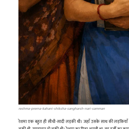
reshma-prerna-kahani-shiksha-sangharsh-nari-samman
रेशमा एक बहुत ही सीधी-सादी लड़की थी। जहांँ उसके साथ की लड़कियांँ फ़