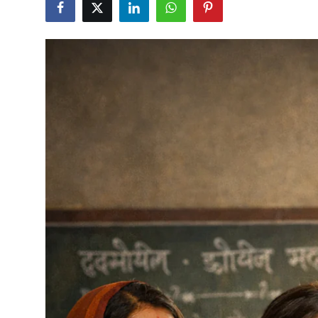
शख्सियत
धरोहर
यात्रावृत्तांत
उपन्यास
सिनेमा
शायरी
ग़ज़ल