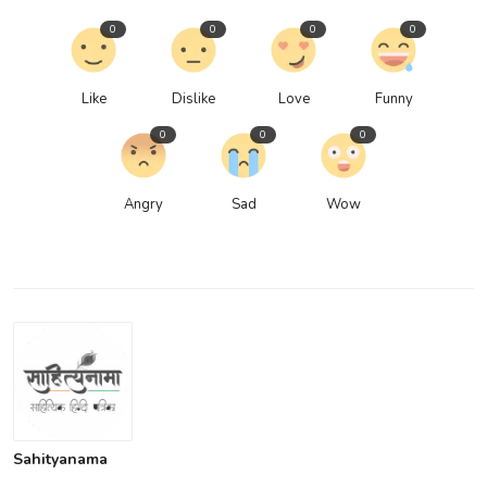
0
0
0
0
Like
Dislike
Love
Funny
0
0
0
Angry
Sad
Wow
Sahityanama