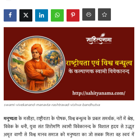
शख्सियत
धरोहर
यात्रावृत्तांत
उपन्यास
सिनेमा
शायरी
ग़ज़ल
swami-vivekanand-manavta-rashtravad-vishva-bandhutva
मनुष्यता
के मसीहा, राष्ट्रीयता के पोषक, विश्व बन्धुत्व के प्रबल समर्थक, नरों में श्रेष्ठ,
विवेक के धनी, युवा संत शिरोमणि स्वामी विवेकानन्द के विशाल हृदय से उद्भूत
अमृत वाणी से विश्व मानव समाज को मनुष्यता का जो सबक मिला वह स्वयं में