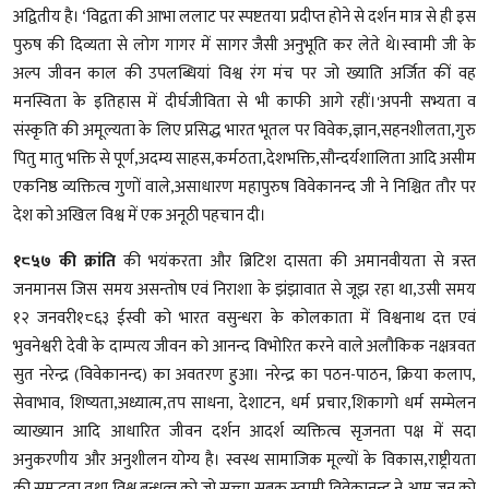
अद्वितीय है। ‘विद्वता की आभा ललाट पर स्पष्टतया प्रदीप्त होने से दर्शन मात्र से ही इस
पुरुष की दिव्यता से लोग गागर में सागर जैसी अनुभूति कर लेते थे।स्वामी जी के
अल्प जीवन काल की उपलब्धियां विश्व रंग मंच पर जो ख्याति अर्जित कीं वह
मनस्विता के इतिहास में दीर्घजीविता से भी काफी आगे रहीं।'अपनी सभ्यता व
संस्कृति की अमूल्यता के लिए प्रसिद्ध भारत भूतल पर विवेक,ज्ञान,सहनशीलता,गुरु
पितु मातु भक्ति से पूर्ण,अदम्य साहस,कर्मठता,देशभक्ति,सौन्दर्यशालिता आदि असीम
एकनिष्ठ व्यक्तित्व गुणों वाले,असाधारण महापुरुष विवेकानन्द जी ने निश्चित तौर पर
देश को अखिल विश्व में एक अनूठी पहचान दी।
१८५७ की क्रांति
की भयंकरता और ब्रिटिश दासता की अमानवीयता से त्रस्त
जनमानस जिस समय असन्तोष एवं निराशा के झंझावात से जूझ रहा था,उसी समय
१२ जनवरी१८६३ ईस्वी को भारत वसुन्धरा के कोलकाता में विश्वनाथ दत्त एवं
भुवनेश्वरी देवी के दाम्पत्य जीवन को आनन्द विभोरित करने वाले अलौकिक नक्षत्रवत
सुत नरेन्द्र (विवेकानन्द) का अवतरण हुआ। नरेन्द्र का पठन-पाठन, क्रिया कलाप,
सेवाभाव, शिष्यता,अध्यात्म,तप साधना, देशाटन, धर्म प्रचार,शिकागो धर्म सम्मेलन
व्याख्यान आदि आधारित जीवन दर्शन आदर्श व्यक्तित्व सृजनता पक्ष में सदा
अनुकरणीय और अनुशीलन योग्य है। स्वस्थ सामाजिक मूल्यों के विकास,राष्ट्रीयता
की समृद्धता तथा विश्व बन्धुत्व को जो सच्चा सबक स्वामी विवेकानन्द ने आम जन को