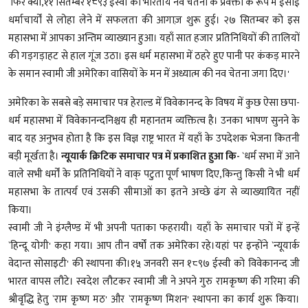
`फिर क्या,११ सितम्बर १८९३ ईस्वी को भारतीय नव चेतना के प्रवक्ता के रूप में ईसाई
धर्माचार्यों से लोहा लेने में सफलता की आगाज़ शुरू हुई। २७ सितम्बर को इस
महासभा में आपका अन्तिम व्याख्यान हुआ। यहाँ सात हजार प्रतिनिधियों की तालियों
की गड़गड़ाहट से हाल गूंज उठा। इस धर्म महासभा में ठहरे हुए पानी पर कंकड़ मारने
के समान स्वामी जी अमेरिका वासियों के मन में अध्यात्म की नव चेतना जगा दिए।'
अमेरिका के सबसे बड़े समाचार पत्र हेराल्ड में विवेकानन्द के विषय में कुछ ऐसा छपा-
धर्म महासभा में विवेकानन्दनिश्चय ही महानतम व्यक्तित्व है। उनका भाषण सुनने के
बाद यह अनुभव होता है कि इस विज्ञ राष्ट्र भारत में यहाँ के उपदेशक भेजना कितनी
बड़ी मूर्खता है।
न्यूयार्क क्रिटिक समाचार पत्र में प्रकाशित हुआ कि-
`धर्म सभा में आने
वाले सभी धर्मों के प्रतिनिधियों ने वाक् पटुता पूर्ण भाषण दिए,किन्तु किसी ने भी धर्म
महासभा के तात्पर्य एवं उसकी सीमाओं का इतने अच्छे ढंग से व्याख्यायित नहीं
किया।
स्वामी जी ने इंग्लैण्ड में भी अपनी पताका फहरायी। यहाँ के समाचार पत्रों में इन्हें
`हिन्दू योगी' कहा गया। आप तीन वर्षों तक अमेरिका रहे।यहां पर इन्होंने `न्यूयार्क
वेदान्त सोसाइटी' की स्थापना की।१५ जनवरी सन १८९७ ईस्वी को विवेकानन्द जी
भारत वापस लौटे। स्वदेश लौटकर स्वामी जी ने अपने गुरु रामकृष्ण की गरिमा की
श्रीवृद्धि हेतु `राम कृष्ण मठ' और `रामकृष्ण मिशन' स्थापना का कार्य शुरू किया।