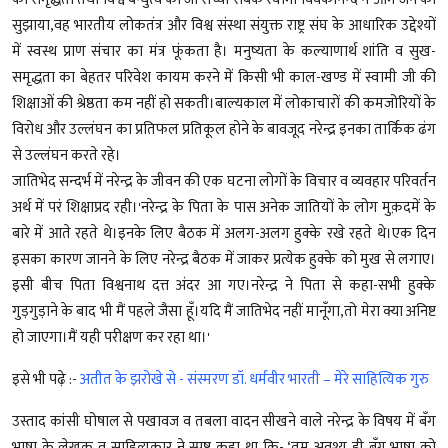
सुझाया,वह भारतीय लोकतंत्र और विश्व संस्था संयुक्त राष्ट्र संघ के आधारिक उद्देश्यों
में स्वस्थ प्राण संचार का मंत्र फूंकता है। मनुष्यता के कल्याणार्थ शांति व सुख-
समृद्धता का बेहतर परिवेश कायम करने में किसी भी काल-खण्ड में स्वामी जी की
शिक्षाओं की श्रेष्ठता कम नहीं हो सकती।बाल्यकाल में लोकाचारों की कमजोरियों के
विरोध और उल्लंघन का प्रतिफल प्रतिकूल होने के बावजूद नरेन्द्र इनका तार्किक ढंग
से उल्लंघन करते रहे।
जातिभेद सन्दर्भ में नरेन्द्र के जीवन की एक घटना लोगों के विचार व व्यवहार परिवर्तन
अर्थ में परं शिक्षाप्रद रही।'नरेन्द्र के पिता के पास अनेक जातियों के लोग मुक़दमें के
बारे में आते रहते थे।इनके लिए बैठक में अलग-अलग हुक्के रखे रहते थे।एक दिन
इसका कारण जानने के लिए नरेन्द्र बैठक में जाकर प्रत्येक हुक्के को मुख से लगाए।
इसी बीच पिता विश्वनाथ दत्त अंदर आ गए।नरेन्द्र ने पिता से कहा-सभी हुक्के
गुड़गुड़ाने के बाद भी मैं पहले जैसा हूँ।यदि मैं जातिभेद नहीं मानूँगा,तो मेरा क्या अनिष्ट
हो जाएगा।मैं यही परीक्षण कर रहा था।'
इसे भी पढ़े :-
अतीत के झरोखे से - संस्मरण डॉ. धर्मवीर भारती – मेरे साहित्यिक गुरु
उस्ताद कांसी घोषाल से पखावज व तबला वादन सीखने वाले नरेन्द्र के विषय में बँग
भाषा के लेखक व साहित्यकार ने स्पष्ट कहा था कि- ‘तुम अवश्य ही बँग भाषा को