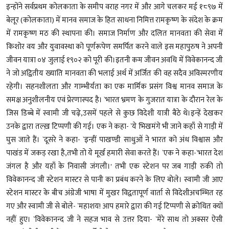
इन्होंने सर्वप्रथम कोलकाता के समीप वराह नगर में और आगे चलकर मई १८९७ में
बेलूर (कोलकाता) में मानव समाज के हित साधना निमित्त रामकृष्ण के संदेश के क्रम
में रामकृष्ण मठ की स्थापना की। समाज निर्माण और दलित मानवता की सेवा में
किशोर वय और युवावस्था को पूर्णरूपेण समर्पित करने वाले इस महापुरुष ने अपनी
जीवन यात्रा ०४ जुलाई १९०२ को पूरी की।इतनी कम जीवन अवधि में विवेकानन्द जी
ने जो अद्वितीय ख्याति मानवता की भलाई अर्थ में अर्जित की वह सदैव अविस्मरणीय
रहेगी। सहनशीलता और गाम्भीर्यता का एक मार्मिक प्रसंग विश्व मानव समाज के
समक्ष अनुशीलनीय एवं प्रेरणास्पद है। `भारत भ्रमण के गुजरात यात्रा के दौरान रेल के
जिस डिब्बे में स्वामी जी चढ़े,उसमें पहले से कुछ विदेशी यात्री बैठे थे।इन्हें देखकर
उनके द्वारा तल्ख़ टिप्पणी की गई। एक ने कहा- `ये भिखमंगे भी जाने कहाँ से गाड़ी में
घुस जाते हैं। `दूसरे ने कहा- `इन्हीं पाखण्डी साधुओं ने भारत को अंध विश्वास और
पाखंड में जकड़ रखा है,तभी तो ये मूर्ख हमारी सेवा करते हैं। `एक ने कहा-`भारत देश
जंगल है और यहाँ के निवासी जंगली।' तभी एक स्टेशन पर जब गाड़ी रुकी तो
विवेकानन्द जी स्टेशन मास्टर से पानी का प्रबंध करने के लिए बोले। स्वामी जी आए
स्टेशन मास्टर के बीच अंग्रेजी भाषा में मुखर विद्वतापूर्ण वार्ता से विदेशीअचम्भित रह
गए और स्वामी जी से बोले- `महाशय! आप हमारे द्वारा की गई टिप्पणी से क्रोधित क्यों
नहीं हुए। `विवेकानन्द जी ने सहज भाव से उत्तर दिया- `मेरे साथ तो अक्सर ऐसी