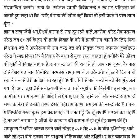
गौरवान्वित करोगे।' सत्य के खोजक स्वामी विवेकानन्द ने स्व दृढ़ प्रतिज्ञता को
जताते हुए कहा था कि- ‘यदि मैं सत्य की खोज नहीं किया तो इसी प्रयत्न में प्राण त्याग
दूंगा।'
ज्ञान व सत्यान्वेषी,धन,ऐश्वर्य,वासना से सदा दूर रहने वाले,जनसेवा,दरिद्र सेवापरायण
नरेन्द्र जब १८ वर्ष के हुए तो इनके विवाह के बारे में इनकी राय जानने के लिए पिता
विश्वनाथ दत्त ने अपनेसम्बन्धी राम चन्द्र दत्त को नियुक्त किया।कायस्थ कुलोत्पन्न
नरेन्द्र ने स्पष्ट किया कि मैं विवाह के बंधन से मुक्त रहना चाहता हूँ,क्योंकि मेरे उद्देश्य
की पूर्ति में विवाह बाधक है।राम चन्द्र दत्त की राय से ही आप राम कृष्ण के पास
दक्षिणेश्वर गए।भाव विभोरित परमहंस रामकृष्ण बोल उठे-'अरे! तूँ इतने दिन कहाँ
रहा।मैं कब से तेरी प्रतीक्षा कर रहा हूँ।विषयी लोगों से बातें करते-करते मेरा मुँह जल
गया है। आज तुझ जैसे सच्चे,त्यागी से बात करके मुझे शांति मिलेगी।' इस भावुकता
के मौके पर राम कृष्ण की आँखों से प्रेमाश्रु प्रवाहित होने लगे और नरेन्द्र हतप्रभ हो
अपलक नेत्रों से उनकी तरफ देखते रहे।राम कृष्ण परमहंस की नरेन्द्र संदर्भित मन-
मस्तिष्कीय परख कुछ इस प्रकार रही-'मैं जनता हूँ कि तूँ सप्तर्षि मण्डल का महर्षि
है,नर रूपी नारायण है।जीवों के कल्याण की कामना से ही तूनें देह धारण की है।'
रामकृष्ण में अडिग आस्था रखने वाले नरेन्द्र १८८१ से१८८४ के बीच दक्षिणेश्वर आते-
जाते रहे।इस बीच इनका मन पाश्चात्य भौतिकवाद और दक्षिणेश्वर केअध्यात्मवाद के